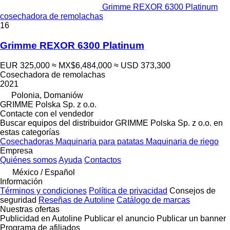
Grimme REXOR 6300 Platinum
cosechadora de remolachas
16
Grimme REXOR 6300 Platinum
EUR 325,000
≈ MX$6,484,000
≈ USD 373,300
Cosechadora de remolachas
2021
Polonia, Domaniów
GRIMME Polska Sp. z o.o.
Contacte con el vendedor
Buscar equipos del distribuidor GRIMME Polska Sp. z o.o. en
estas categorías
Cosechadoras
Maquinaria para patatas
Maquinaria de riego
Empresa
Quiénes somos
Ayuda
Contactos
México / Español
Información
Términos y condiciones
Política de privacidad
Consejos de
seguridad
Reseñas de Autoline
Catálogo de marcas
Nuestras ofertas
Publicidad en Autoline
Publicar el anuncio
Publicar un banner
Programa de afiliados