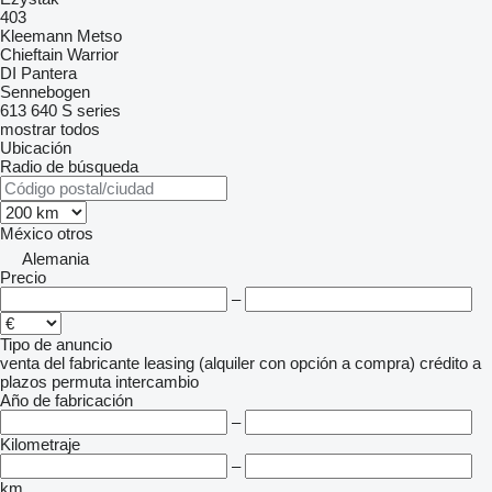
403
Kleemann
Metso
Chieftain
Warrior
DI
Pantera
Sennebogen
613
640
S series
mostrar todos
Ubicación
Radio de búsqueda
México
otros
Alemania
Precio
–
Tipo de anuncio
venta
del fabricante
leasing (alquiler con opción a compra)
crédito
a
plazos
permuta
intercambio
Año de fabricación
–
Kilometraje
–
km