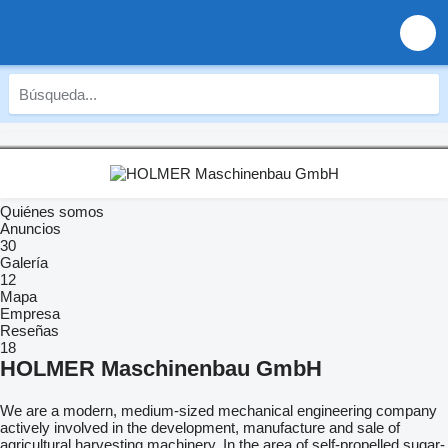
Quiénes somos
Anuncios
30
Galería
12
Mapa
Empresa
Reseñas
18
HOLMER Maschinenbau GmbH
We are a modern, medium-sized mechanical engineering company
actively involved in the development, manufacture and sale of
agricultural harvesting machinery. In the area of self-propelled sugar-