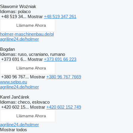
Sławomir Woźniak
Idiomas:
polaco
+48 519 34...
Mostrar
+48 519 347 261
Llámame Ahora
holmer-maschinenbau.de/pl
agriline24.de/holmer
Bogdan
Idiomas:
ruso, ucraniano, rumano
+373 691 6...
Mostrar
+373 691 66 223
Llámame Ahora
+380 96 767...
Mostrar
+380 96 767 7669
www.selpo.eu
agriline24.de/holmer
Karel Jančárek
Idiomas:
checo, eslovaco
+420 602 15...
Mostrar
+420 602 152 749
Llámame Ahora
agriline24.de/holmer
Mostrar todos