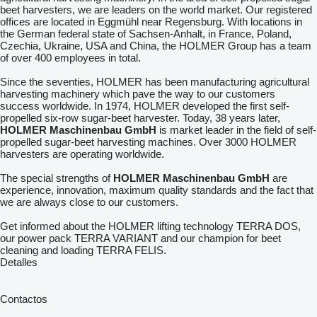
beet harvesters, we are leaders on the world market. Our registered
offices are located in Eggmühl near Regensburg. With locations in
the German federal state of Sachsen-Anhalt, in France, Poland,
Czechia, Ukraine, USA and China, the HOLMER Group has a team
of over 400 employees in total.
Since the seventies, HOLMER has been manufacturing agricultural
harvesting machinery which pave the way to our customers
success worldwide. In 1974, HOLMER developed the first self-
propelled six-row sugar-beet harvester. Today, 38 years later,
HOLMER Maschinenbau GmbH
is market leader in the field of self-
propelled sugar-beet harvesting machines. Over 3000 HOLMER
harvesters are operating worldwide.
The special strengths of
HOLMER Maschinenbau GmbH
are
experience, innovation, maximum quality standards and the fact that
we are always close to our customers.
Get informed about the HOLMER lifting technology TERRA DOS,
our power pack TERRA VARIANT and our champion for beet
cleaning and loading TERRA FELIS.
Detalles
Contactos