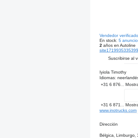
Vendedor verificad
En stock:
5 anuncio
2
años en Autoline
site17199353353993
Suscribirse al 
Iyiola Timothy
Idiomas:
neerlandés
+31 6 876...
Mostr
+31 6 871...
Mostr
www.inotrucks.com
Dirección
Bélgica, Limburgo, 