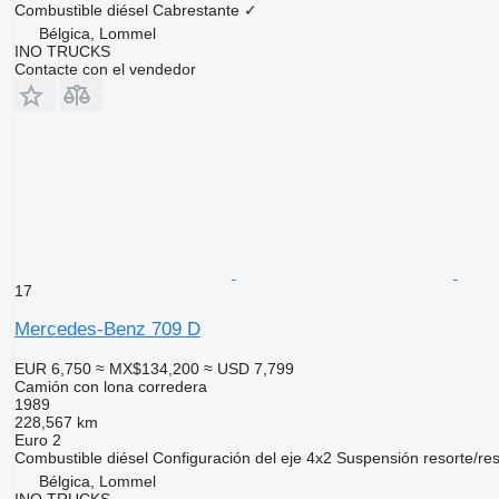
Combustible
diésel
Cabrestante
✓
Bélgica, Lommel
INO TRUCKS
Contacte con el vendedor
17
Mercedes-Benz 709 D
EUR 6,750
≈ MX$134,200
≈ USD 7,799
Camión con lona corredera
1989
228,567 km
Euro 2
Combustible
diésel
Configuración del eje
4x2
Suspensión
resorte/re
Bélgica, Lommel
INO TRUCKS