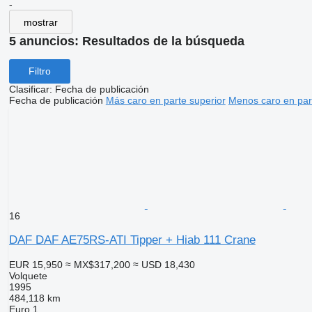
-
mostrar
5 anuncios:
Resultados de la búsqueda
Filtro
Clasificar
:
Fecha de publicación
Fecha de publicación
Más caro en parte superior
Menos caro en par
16
DAF DAF AE75RS-ATI Tipper + Hiab 111 Crane
EUR 15,950
≈ MX$317,200
≈ USD 18,430
Volquete
1995
484,118 km
Euro 1