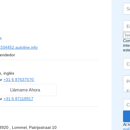
o
s
Com
inte
34452.autoline.info
est
vendedor
, inglés
ar
+31 6 87637570
Llámame Ahora
ar
+31 6 87118917
Al 
3920 , Lommel, Patrijsstraat 10
pol