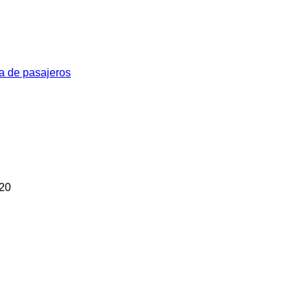
a de pasajeros
20