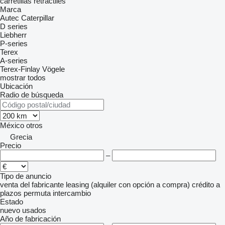
carretillas retráctiles
Marca
Autec
Caterpillar
D series
Liebherr
P-series
Terex
A-series
Terex-Finlay
Vögele
mostrar todos
Ubicación
Radio de búsqueda
México
otros
Grecia
Precio
–
Tipo de anuncio
venta
del fabricante
leasing (alquiler con opción a compra)
crédito
a
plazos
permuta
intercambio
Estado
nuevo
usados
Año de fabricación