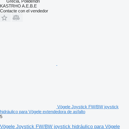
Grecia, Polidendri
KASTRHO A.E.B.E
Contacte con el vendedor
Vögele Joystick FW/BW joystick
hidráulico para Vögele extendedora de asfalto
5
Vögele Joystick FW/BW joystick hidráulico para Vögele