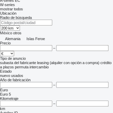
A-series
EC
W-series
mostrar todos
Ubicación
Radio de búsqueda
México
otros
Alemania
Islas Feroe
Precio
–
Tipo de anuncio
subasta
del fabricante
leasing (alquiler con opción a compra)
crédito
a plazos
permuta
intercambio
Estado
nuevo
usados
Año de fabricación
–
Euro
Euro 5
Kilometraje
–
km
Autoline ID