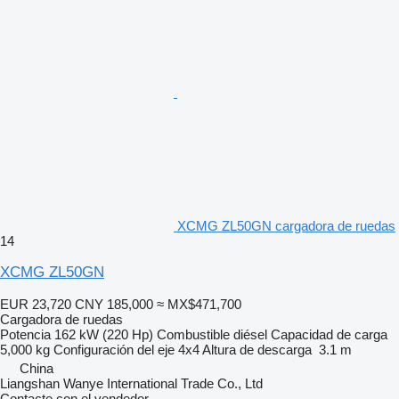
XCMG ZL50GN cargadora de ruedas
14
XCMG ZL50GN
EUR 23,720
CNY 185,000
≈ MX$471,700
Cargadora de ruedas
Potencia
162 kW (220 Hp)
Combustible
diésel
Capacidad de carga
5,000 kg
Configuración del eje
4x4
Altura de descarga
3.1 m
China
Liangshan Wanye International Trade Co., Ltd
Contacte con el vendedor