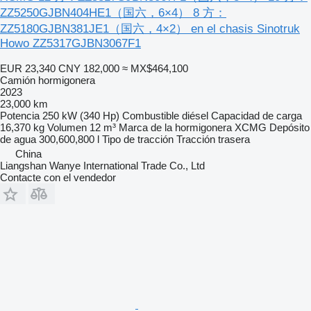
ZZ5250GJBN404HE1（国六，6×4） 8 方：
ZZ5180GJBN381JE1（国六，4×2） en el chasis Sinotruk
Howo ZZ5317GJBN3067F1
EUR 23,340
CNY 182,000
≈ MX$464,100
Camión hormigonera
2023
23,000 km
Potencia
250 kW (340 Hp)
Combustible
diésel
Capacidad de carga
16,370 kg
Volumen
12 m³
Marca de la hormigonera
XCMG
Depósito
de agua
300,600,800 l
Tipo de tracción
Tracción trasera
China
Liangshan Wanye International Trade Co., Ltd
Contacte con el vendedor