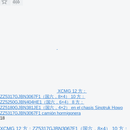
XCMG 12 方：
ZZ5317GJBN3067F1（国六，8×4） 10 方：
ZZ5250GJBN404HE1（国六，6×4） 8 方：
ZZ5180GJBN381JE1（国六，4×2） en el chasis Sinotruk Howo
ZZ5317GJBN3067F1 camión hormigonera
18
XCMG 12 方：ZZ5317GJBN3067F1（国六，8×4） 10 方：