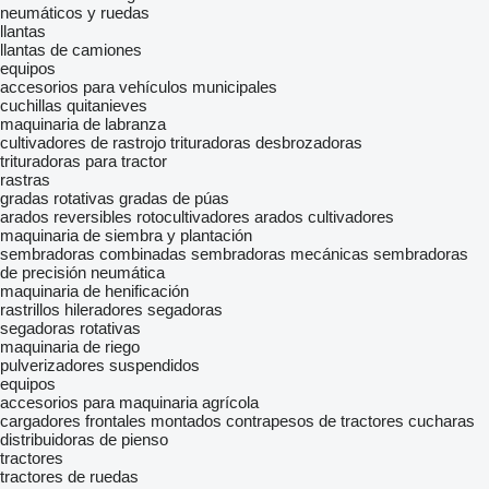
neumáticos y ruedas
llantas
llantas de camiones
equipos
accesorios para vehículos municipales
cuchillas quitanieves
maquinaria de labranza
cultivadores de rastrojo
trituradoras desbrozadoras
trituradoras para tractor
rastras
gradas rotativas
gradas de púas
arados reversibles
rotocultivadores
arados
cultivadores
maquinaria de siembra y plantación
sembradoras combinadas
sembradoras mecánicas
sembradoras
de precisión neumática
maquinaria de henificación
rastrillos hileradores
segadoras
segadoras rotativas
maquinaria de riego
pulverizadores suspendidos
equipos
accesorios para maquinaria agrícola
cargadores frontales montados
contrapesos de tractores
cucharas
distribuidoras de pienso
tractores
tractores de ruedas