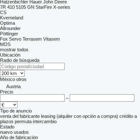
Hatzenbichler
Hauer
John Deere
7R
410
5105 GN
StarFire
X-series
CS
Kverneland
Optima
Allrounder
Pöttinger
Fox
Servo
Terrasem
Vitasem
MDS
mostrar todos
Ubicación
Radio de búsqueda
México
otros
Austria
Precio
–
Tipo de anuncio
venta
del fabricante
leasing (alquiler con opción a compra)
crédito
a
plazos
permuta
intercambio
Estado
nuevo
usados
Año de fabricación