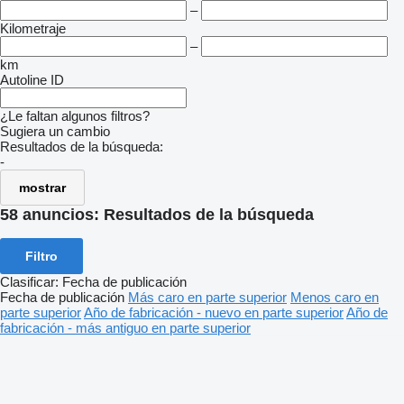
–
Kilometraje
–
km
Autoline ID
¿Le faltan algunos filtros?
Sugiera un cambio
Resultados de la búsqueda:
-
mostrar
58 anuncios:
Resultados de la búsqueda
Filtro
Clasificar
:
Fecha de publicación
Fecha de publicación
Más caro en parte superior
Menos caro en
parte superior
Año de fabricación - nuevo en parte superior
Año de
fabricación - más antiguo en parte superior