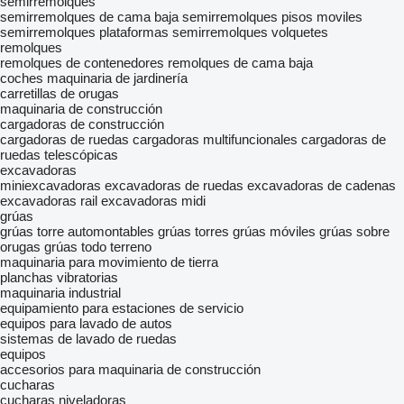
semirremolques
semirremolques de cama baja
semirremolques pisos moviles
semirremolques plataformas
semirremolques volquetes
remolques
remolques de contenedores
remolques de cama baja
coches
maquinaria de jardinería
carretillas de orugas
maquinaria de construcción
cargadoras de construcción
cargadoras de ruedas
cargadoras multifuncionales
cargadoras de
ruedas telescópicas
excavadoras
miniexcavadoras
excavadoras de ruedas
excavadoras de cadenas
excavadoras rail
excavadoras midi
grúas
grúas torre automontables
grúas torres
grúas móviles
grúas sobre
orugas
grúas todo terreno
maquinaria para movimiento de tierra
planchas vibratorias
maquinaria industrial
equipamiento para estaciones de servicio
equipos para lavado de autos
sistemas de lavado de ruedas
equipos
accesorios para maquinaria de construcción
cucharas
cucharas niveladoras