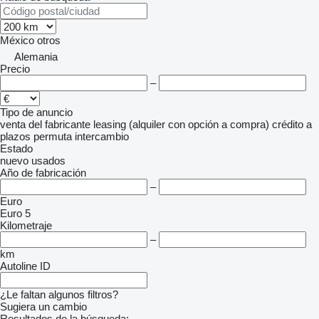
México
otros
Alemania
Precio
–
Tipo de anuncio
venta
del fabricante
leasing (alquiler con opción a compra)
crédito
a
plazos
permuta
intercambio
Estado
nuevo
usados
Año de fabricación
–
Euro
Euro 5
Kilometraje
–
km
Autoline ID
¿Le faltan algunos filtros?
Sugiera un cambio
Resultados de la búsqueda: