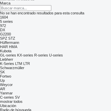
Marca
No se han encontrado resultados para esta consulta
1604
5 series
972
DX
G2200
SPZ
STZ
Hüffermann
HAR
HMA
Kubota
GL-series
KX-series
R-series
U-series
Liebherr
K-Series
LTM
LTR
Schwarzmüller
SK
Fortwo
Up
Weycor
AR
Yanmar
C-series
SV
mostrar todos
Ubicación
Radio de búsqueda