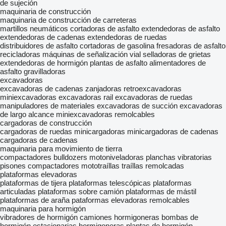
de sujeción
maquinaria de construcción
maquinaria de construcción de carreteras
martillos neumáticos
cortadoras de asfalto
extendedoras de asfalto
extendedoras de cadenas
extendedoras de ruedas
distribuidores de asfalto
cortadoras de gasolina
fresadoras de asfalto
recicladoras
máquinas de señalización vial
selladoras de grietas
extendedoras de hormigón
plantas de asfalto
alimentadores de
asfalto
gravilladoras
excavadoras
excavadoras de cadenas
zanjadoras
retroexcavadoras
miniexcavadoras
excavadoras rail
excavadoras de ruedas
manipuladores de materiales
excavadoras de succión
excavadoras
de largo alcance
miniexcavadoras remolcables
cargadoras de construcción
cargadoras de ruedas
minicargadoras
minicargadoras de cadenas
cargadoras de cadenas
maquinaria para movimiento de tierra
compactadores
bulldozers
motoniveladoras
planchas vibratorias
pisones compactadores
mototraíllas
traíllas remolcadas
plataformas elevadoras
plataformas de tijera
plataformas telescópicas
plataformas
articuladas
plataformas sobre camión
plataformas de mástil
plataformas de araña
pataformas elevadoras remolcables
maquinaria para hormigón
vibradores de hormigón
camiones hormigoneras
bombas de
hormigón estacionarias
hormigoneras
plantas de hormigón