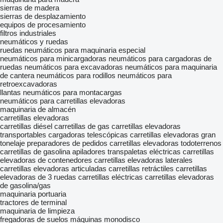
sierras de madera
sierras de desplazamiento
equipos de procesamiento
filtros industriales
neumáticos y ruedas
ruedas
neumáticos para maquinaria especial
neumáticos para minicargadoras
neumáticos para cargadoras de
ruedas
neumáticos para excavadoras
neumáticos para maquinaria
de cantera
neumáticos para rodillos
neumáticos para
retroexcavadoras
llantas
neumáticos para montacargas
neumáticos para carretillas elevadoras
maquinaria de almacén
carretillas elevadoras
carretillas diésel
carretillas de gas
carretillas elevadoras
transportables
cargadoras telescópicas
carretillas elevadoras gran
tonelaje
preparadores de pedidos
carretillas elevadoras todoterrenos
carretillas de gasolina
apiladores
transpaletas eléctricas
carretillas
elevadoras de contenedores
carretillas elevadoras laterales
carretillas elevadoras articuladas
carretillas retráctiles
carretillas
elevadoras de 3 ruedas
carretillas eléctricas
carretillas elevadoras
de gasolina/gas
maquinaria portuaria
tractores de terminal
maquinaria de limpieza
fregadoras de suelos
máquinas monodisco