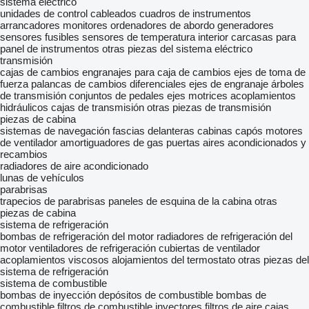
sistema eléctrico
unidades de control
cableados
cuadros de instrumentos
arrancadores
monitores
ordenadores de abordo
generadores
sensores
fusibles
sensores de temperatura interior
carcasas para
panel de instrumentos
otras piezas del sistema eléctrico
transmisión
cajas de cambios
engranajes para caja de cambios
ejes de toma de
fuerza
palancas de cambios
diferenciales
ejes de engranaje
árboles
de transmisión
conjuntos de pedales
ejes motrices
acoplamientos
hidráulicos
cajas de transmisión
otras piezas de transmisión
piezas de cabina
sistemas de navegación
fascias delanteras
cabinas
capós
motores
de ventilador
amortiguadores de gas
puertas
aires acondicionados y
recambios
radiadores de aire acondicionado
lunas de vehículos
parabrisas
trapecios de parabrisas
paneles de esquina de la cabina
otras
piezas de cabina
sistema de refrigeración
bombas de refrigeración del motor
radiadores de refrigeración del
motor
ventiladores de refrigeración
cubiertas de ventilador
acoplamientos viscosos
alojamientos del termostato
otras piezas del
sistema de refrigeración
sistema de combustible
bombas de inyección
depósitos de combustible
bombas de
combustible
filtros de combustible
inyectores
filtros de aire
cajas