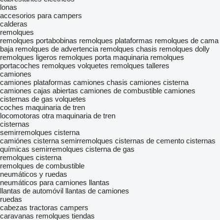
lonas
accesorios para campers
calderas
remolques
remolques portabobinas
remolques plataformas
remolques de cama
baja
remolques de advertencia
remolques chasis
remolques dolly
remolques ligeros
remolques porta maquinaria
remolques
portacoches
remolques volquetes
remolques talleres
camiones
camiones plataformas
camiones chasis
camiones cisterna
camiones cajas abiertas
camiones de combustible
camiones
cisternas de gas
volquetes
coches
maquinaria de tren
locomotoras
otra maquinaria de tren
cisternas
semirremolques cisterna
camiónes cisterna semirremolques
cisternas de cemento
cisternas
químicas
semirremolques cisterna de gas
remolques cisterna
remolques de combustible
neumáticos y ruedas
neumáticos para camiones
llantas
llantas de automóvil
llantas de camiones
ruedas
cabezas tractoras
campers
caravanas
remolques tiendas