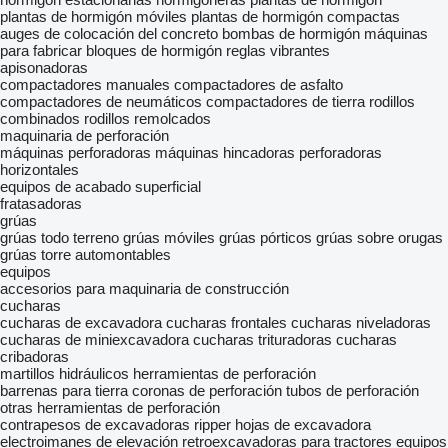
plantas de hormigón móviles
plantas de hormigón compactas
auges de colocación del concreto
bombas de hormigón
máquinas
para fabricar bloques de hormigón
reglas vibrantes
apisonadoras
compactadores manuales
compactadores de asfalto
compactadores de neumáticos
compactadores de tierra
rodillos
combinados
rodillos remolcados
maquinaria de perforación
máquinas perforadoras
máquinas hincadoras
perforadoras
horizontales
equipos de acabado superficial
fratasadoras
grúas
grúas todo terreno
grúas móviles
grúas pórticos
grúas sobre orugas
grúas torre automontables
equipos
accesorios para maquinaria de construcción
cucharas
cucharas de excavadora
cucharas frontales
cucharas niveladoras
cucharas de miniexcavadora
cucharas trituradoras
cucharas
cribadoras
martillos hidráulicos
herramientas de perforación
barrenas para tierra
coronas de perforación
tubos de perforación
otras herramientas de perforación
contrapesos de excavadoras
ripper
hojas de excavadora
electroimanes de elevación
retroexcavadoras para tractores
equipos