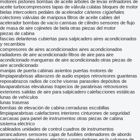
motores
pistones
bombas de aceite
árboles de levas
enfriadores de
aceite
turbocompresores
tapas de válvula
culatas
bloques de motor
bielas
intercoolers
pedales de acelerador
cárteres
cigüeñales
colectores
válvulas de mariposa
filtros de aceite
cables del
acelerador
bombas de vacío
camisas de cilindro
sensores de flujo
de masa de aire
cojinetes de biela
otras piezas del motor
piezas de cabina
fascias delanteras
cubiertas para salpicadero
aires acondicionados
y recambios
compresores de aires acondicionados
aires acondicionados
radiadores de aire acondicionado
filtros de aire para aire
acondicionado
mangueras de aire acondicionado
otras piezas de
aire acondicionado
manijas de puerta
cabinas
asientos
puertas
motores de
limpiaparabrisas
altavozes de audio
espejos retrovisores
guanteras
reposabrazos
radios de coche
viseras parasoles
depósitos de
lavaparabrisas
elevalunas
trapecios de parabrisas
retrovisores
exteriores
salidas de aire para salpicadero
calefacciones estáticas
lunas de vehículos
lunas traseras
bombas de elevación de cabina
cerraduras
escobillas
limpiaparabrisas
calefactores interiores
cinturones de seguridad
carcasas para panel de instrumentos
otras piezas de cabina
sistema eléctrico
cableados
unidades de control
cuadros de instrumentos
arrancadores
sensores
cajas de fusibles
ordenadores de abordo
generadores
elevalunas electrico
conmutadores en la columna de