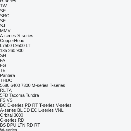
R-series
TW
SE
SRC
SF
SJ
MMV
A-series
S-series
CopperHead
L7500
L9500
LT
185
260
900
SH
FA
FG
TB
Pantera
THDC
5680
6400
7300
M-series
T-series
RL
TA
5FD
Tacoma
Tundra
FS
VS
BC
D-series
PD
RT
T-series
V-series
A-series
BL
DD
EC
L-series
VNL
Orbital 3000
G-series
RD
BS
DPU
LTN
RD
RT
W-series