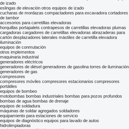
de izado
eslingas de elevación
otros equipos de izado
cucharas de mordazas
compactadores para excavadora
cortadores
de tambor
accesorios para carretillas elevadoras
horquillas portapalets
contrapesos de carretillas elevadoras
plumas
cargadoras
cargadores de carretillas elevadoras
abrazaderas para
cartón
desplazadores laterales
mástiles de carretilla elevadora
iluminación
equipos de conmutación
otros implementos
maquinaria industrial
generadores eléctricos
generadores de diésel
generadores de gasolina
torres de iluminación
generadores de gas
compresores
compresores móviles
compresores estacionarios
compresores
portátiles
equipos de bombeo
motobombas
bombas industriales
bombas para pozos profundos
bombas de agua
bombas de drenaje
equipos de soldadura
máquinas de soldar
agregados soldadores
equipamiento para estaciones de servicio
equipos de diagnóstico
equipos para lavado de autos
hidrolimpiadoras