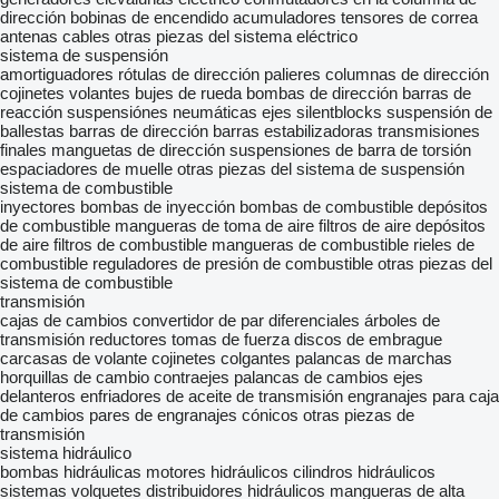
dirección
bobinas de encendido
acumuladores
tensores de correa
antenas
cables
otras piezas del sistema eléctrico
sistema de suspensión
amortiguadores
rótulas de dirección
palieres
columnas de dirección
cojinetes
volantes
bujes de rueda
bombas de dirección
barras de
reacción
suspensiónes neumáticas
ejes
silentblocks
suspensión de
ballestas
barras de dirección
barras estabilizadoras
transmisiones
finales
manguetas de dirección
suspensiones de barra de torsión
espaciadores de muelle
otras piezas del sistema de suspensión
sistema de combustible
inyectores
bombas de inyección
bombas de combustible
depósitos
de combustible
mangueras de toma de aire
filtros de aire
depósitos
de aire
filtros de combustible
mangueras de combustible
rieles de
combustible
reguladores de presión de combustible
otras piezas del
sistema de combustible
transmisión
cajas de cambios
convertidor de par
diferenciales
árboles de
transmisión
reductores
tomas de fuerza
discos de embrague
carcasas de volante
cojinetes colgantes
palancas de marchas
horquillas de cambio
contraejes
palancas de cambios
ejes
delanteros
enfriadores de aceite de transmisión
engranajes para caja
de cambios
pares de engranajes cónicos
otras piezas de
transmisión
sistema hidráulico
bombas hidráulicas
motores hidráulicos
cilindros hidráulicos
sistemas volquetes
distribuidores hidráulicos
mangueras de alta