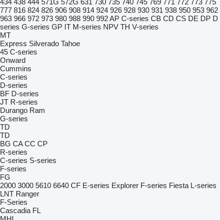
434
438
444
571G
572G
631
730
735
740
745
769
771
772
773
775
777
816
824
826
906
908
914
924
926
928
930
931
938
950
953
962
963
966
972
973
980
988
990
992
AP
C-series
CB
CD
CS
DE
DP
D
series
G-series
GP
IT
M-series
NPV
TH
V-series
MT
Express
Silverado
Tahoe
45
C-series
Onward
Cummins
C-series
D-series
BF
D-series
JT
R-series
Durango
Ram
G-series
TD
TD
BG
CA
CC
CP
R-series
C-series
S-series
F-series
FG
2000
3000
5610
6640
CF
E-series
Explorer
F-series
Fiesta
L-series
LNT
Ranger
F-Series
Cascadia
FL
MHL