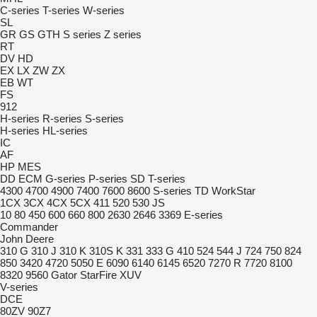
C-series
T-series
W-series
SL
GR
GS
GTH
S series
Z series
RT
DV
HD
EX
LX
ZW
ZX
EB
WT
FS
912
H-series
R-series
S-series
H-series
HL-series
IC
AF
HP
MES
DD
ECM
G-series
P-series
SD
T-series
4300
4700
4900
7400
7600
8600
S-series
TD
WorkStar
1CX
3CX
4CX
5CX
411
520
530
JS
10
80
450
600
660
800
2630
2646
3369
E-series
Commander
John Deere
310 G
310 J
310 K
310S K
331
333 G
410
524
544 J
724
750
824
850
3420
4720
5050 E
6090
6140
6145
6520
7270 R
7720
8100
8320
9560
Gator
StarFire
XUV
V-series
DCE
80ZV
90Z7