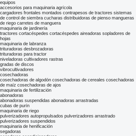
equipos
accesorios para maquinaria agrícola
cargadores frontales montados
contrapesos de tractores
sistemas
de control de siembra
cucharas distribuidoras de pienso
mangueras
de riego
carretes de manguera
maquinaria de jardinería
tractores cortacéspedes
cortacéspedes
aireadoras
sopladores de
hojas
maquinaria de labranza
trituradoras desbrozadoras
trituradoras para tractor
niveladoras
cultivadores
rastras
gradas de discos
vibrocultivadores
cosechadoras
cosechadoras de algodón
cosechadoras de cereales
cosechadoras
de maíz
cosechadoras de ajos
maquinaria de fertilización
abonadoras
abonadoras suspendidas
abonadoras arrastradas
cubas de purín
maquinaria de riego
pulverizadores autopropulsados
pulverizadores arrastrado
pulverizadores suspendidos
maquinaria de henificación
segadoras