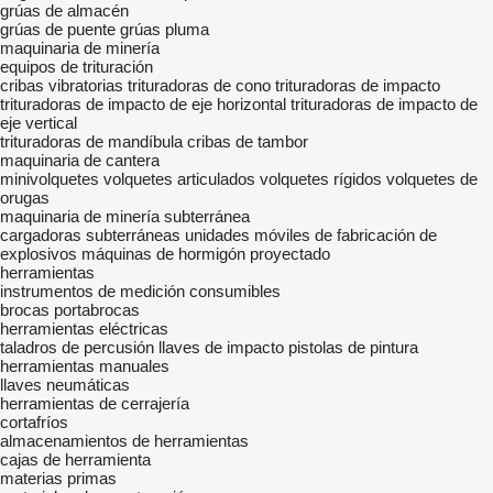
grúas de almacén
grúas de puente
grúas pluma
maquinaria de minería
equipos de trituración
cribas vibratorias
trituradoras de cono
trituradoras de impacto
trituradoras de impacto de eje horizontal
trituradoras de impacto de
eje vertical
trituradoras de mandíbula
cribas de tambor
maquinaria de cantera
minivolquetes
volquetes articulados
volquetes rígidos
volquetes de
orugas
maquinaria de minería subterránea
cargadoras subterráneas
unidades móviles de fabricación de
explosivos
máquinas de hormigón proyectado
herramientas
instrumentos de medición
consumibles
brocas
portabrocas
herramientas eléctricas
taladros de percusión
llaves de impacto
pistolas de pintura
herramientas manuales
llaves neumáticas
herramientas de cerrajería
cortafríos
almacenamientos de herramientas
cajas de herramienta
materias primas