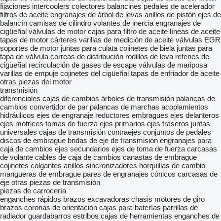
fijaciones
intercoolers
colectores
balancines
pedales de acelerador
filtros de aceite
engranajes de árbol de levas
anillos de pistón
ejes de
balancín
camisas de cilindro
volantes de inercia
engranajes de
cigüeñal
válvulas de motor
cajas para filtro de aceite
líneas de aceite
tapas de motor
cárteres
varillas de medición de aceite
válvulas EGR
soportes de motor
juntas para culata
cojinetes de biela
juntas para
tapa de válvula
correas de distribución
rodillos de leva
retenes de
cigüeñal
recirculación de gases de escape
válvulas de mariposa
varillas de empuje
cojinetes del cigüeñal
tapas de enfriador de aceite
otras piezas del motor
transmisión
diferenciales
cajas de cambios
árboles de transmisión
palancas de
cambios
convertidor de par
palancas de marchas
acoplamientos
hidráulicos
ejes de engranaje
reductores
embragues
ejes delanteros
ejes motrices
tomas de fuerza
ejes primarios
ejes traseros
juntas
universales
cajas de transmisión
contraejes
conjuntos de pedales
discos de embrague
bridas de eje de transmisión
engranajes para
caja de cambios
ejes secundarios
ejes de toma de fuerza
carcasas
de volante
cables de caja de cambios
canastas de embrague
cojinetes colgantes
anillos sincronizadores
horquillas de cambio
mangueras de embrague
pares de engranajes cónicos
carcasas de
eje
otras piezas de transmisión
piezas de carrocería
enganches rápidos
brazos excavadoras
chasis
motores de giro
brazos
coronas de orientación
cajas para baterías
parrillas de
radiador
guardabarros
estribos
cajas de herramientas
enganches de