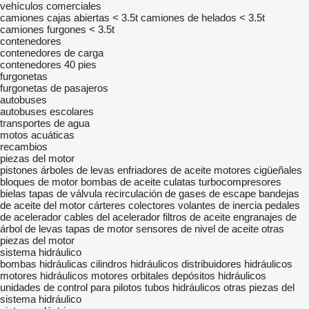
vehículos comerciales
camiones cajas abiertas < 3.5t
camiones de helados < 3.5t
camiones furgones < 3.5t
contenedores
contenedores de carga
contenedores 40 pies
furgonetas
furgonetas de pasajeros
autobuses
autobuses escolares
transportes de agua
motos acuáticas
recambios
piezas del motor
pistones
árboles de levas
enfriadores de aceite
motores
cigüeñales
bloques de motor
bombas de aceite
culatas
turbocompresores
bielas
tapas de válvula
recirculación de gases de escape
bandejas
de aceite del motor
cárteres
colectores
volantes de inercia
pedales
de acelerador
cables del acelerador
filtros de aceite
engranajes de
árbol de levas
tapas de motor
sensores de nivel de aceite
otras
piezas del motor
sistema hidráulico
bombas hidráulicas
cilindros hidráulicos
distribuidores hidráulicos
motores hidráulicos
motores orbitales
depósitos hidráulicos
unidades de control para pilotos
tubos hidráulicos
otras piezas del
sistema hidráulico