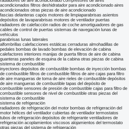
radiadores de aire acondicionado
compresores de aires
acondicionados
filtros deshidratador para aire acondicionado
aires
acondicionados
otras piezas de aire acondicionado
fascias delanteras
capós
motores de limpiaparabrisas
asientos
depósitos de lavaparabrisas
motores de ventilador
puertas
radiadores de calefacción
radios de coche
amortiguadores de gas
cables de control de puertas
sistemas de navegación
lunas de
vehículos
parabrisas
lunas laterales
alfombrillas
calefacciones estáticas
cerraduras
almohadillas de
pedales
bombas de lavado
bombas de elevación de cabina
calefactores interiores
manijas de puerta
filtros de aire de cabina
guanteras
paneles de esquina de la cabina
otras piezas de cabina
sistema de combustible
inyectores
depósitos de combustible
bombas de inyección
bombas
de combustible
filtros de combustible
filtros de aire
cajas para filtro
de aire
mangueras de toma de aire
rieles de combustible
depósitos
de aire
mangueras de combustible
tapas del depósito de
combustible
sensores de presión de combustible
cajas para filtro de
combustible
sensores de nivel de combustible
otras piezas del
sistema de combustible
sistema de refrigeración
radiadores de refrigeración del motor
bombas de refrigeración del
motor
hélices del ventilador
cubiertas de ventilador
termostatos
tubos de refrigeración
depósitos de refrigerante
ventiladores de
refrigeración
acoplamientos viscosos
alojamientos del termostato
otras piezas del sistema de refrigeración