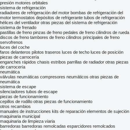
presión
motores orbitales
sistema de refrigeración
radiadores de refrigeración del motor
bombas de refrigeración del
motor
termostatos
depósitos de refrigerante
tubos de refrigeración
hélices del ventilador
otras piezas del sistema de refrigeración
sistema de frenado
pastillas de freno
pinzas de freno
pedales de freno
cilindros de rueda
discos de freno
tambores de freno
cilindros principales de freno
servofrenos
luces del coche
faros delanteros
pilotos traseros
luces de techo
luces de posición
piezas de carrocería
enganches rápidos
chasis
estribos
parrillas de radiador
otras piezas
de carrocería
neumática
válvulas neumáticas
compresores neumáticos
otras piezas de
neumática
sistema de escape
silenciadores
tubos de escape
piezas de funcionamiento
cepillos de rodillo
otras piezas de funcionamiento
otros recambios
manuales de instrucciones
kits de reparación
elementos de sujeción
maquinaria municipal
maquinaria de limpieza viaria
barredoras
barredoras remolcadas
esparcidores remolcados