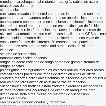
remolque
parachoques
cabrestantes para grúa
cables de acero
otras piezas de carrocería
sistema eléctrico
cableados
unidades de control
cuadros de instrumentos
sensores
generadores
arrancadores
ordenadores de abordo
pilotos traseros
acumuladores
conmutadores en la columna de dirección
inversores
de corriente
monitores
cerraduras de encendido
cajas de fusibles
cables
señales
relés
faros delanteros
luces de techo
sistemas de
nivelación automática
motores eléctricos
localizadores GPS
bobinas
de encendido
sensores de temperatura interior
antenas
cajas de
conexiones
fuentes de alimentación
carcasas para panel de
instrumentos
sensores de velocidad
otras piezas del sistema
eléctrico
sistema de suspensión
transmisiones finales
cadenas
orugas de acero
cadenas de oruga
orugas de goma
sistemas de
orugas
zapatas
poleas guías
amortiguadores
ejes
volantes
rodillos inferiores
barras
estabilizadoras
palieres
columnas de dirección
bujes de rueda
cojinetes
resortes helicoidales
bombas de dirección
ejes de equilibrio
rodillos superiores
dirección asistida
barras de reacción
suspensiónes neumáticas
estabilizadores hidráulicos
almohadillas
de tope
rodamientos
engranajes de dirección
mangueras para
dirección asistida
otras piezas del sistema de suspensión
piezas de cabina
cabinas
aires acondicionados y recambios