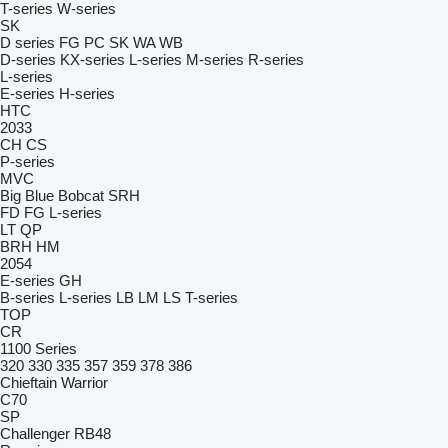
T-series
W-series
SK
D series
FG
PC
SK
WA
WB
D-series
KX-series
L-series
M-series
R-series
L-series
E-series
H-series
HTC
2033
CH
CS
P-series
MVC
Big Blue
Bobcat
SRH
FD
FG
L-series
LT
QP
BRH
HM
2054
E-series
GH
B-series
L-series
LB
LM
LS
T-series
TOP
CR
1100 Series
320
330
335
357
359
378
386
Chieftain
Warrior
C70
SP
Challenger
RB48