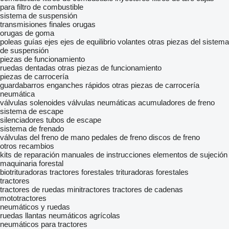
para filtro de combustible
sistema de suspensión
transmisiones finales
orugas
orugas de goma
poleas guías
ejes
ejes de equilibrio
volantes
otras piezas del sistema
de suspensión
piezas de funcionamiento
ruedas dentadas
otras piezas de funcionamiento
piezas de carrocería
guardabarros
enganches rápidos
otras piezas de carrocería
neumática
válvulas solenoides
válvulas neumáticas
acumuladores de freno
sistema de escape
silenciadores
tubos de escape
sistema de frenado
válvulas del freno de mano
pedales de freno
discos de freno
otros recambios
kits de reparación
manuales de instrucciones
elementos de sujeción
maquinaria forestal
biotrituradoras
tractores forestales
trituradoras forestales
tractores
tractores de ruedas
minitractores
tractores de cadenas
mototractores
neumáticos y ruedas
ruedas
llantas
neumáticos agrícolas
neumáticos para tractores