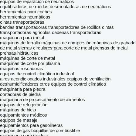
equipos de reparación de neumáticos
equilibradoras de ruedas
desmontadoras de neumáticos
herramientas para coches
herramientas neumáticas
cintas transportadoras
bandas transportadoras
transportadores de rodillos
cintas
transportadoras agrícolas
cadenas transportadoras
maquinaria para metal
máquinas de ferralla
máquinas de compresión
máquinas de grabado
de metal
sierras circulares para corte de metal
prensas de metal
prensas hidráulicas
máquinas de corte de metal
máquinas de corte por plasma
máquinas roscadoras
equipos de control climático industrial
aires acondicionados industriales
equipos de ventilación
deshumidificadores
otros equipos de control climático
maquinaria para piedra
cortadoras de piedra
maquinaria de procesamiento de alimentos
equipos de refrigeración
máquinas de hielo
equipamientos médicos
equipos de masaje
equipamientos para gasolineras
equipos de gas
boquillas de combustible
maquinaria para madera