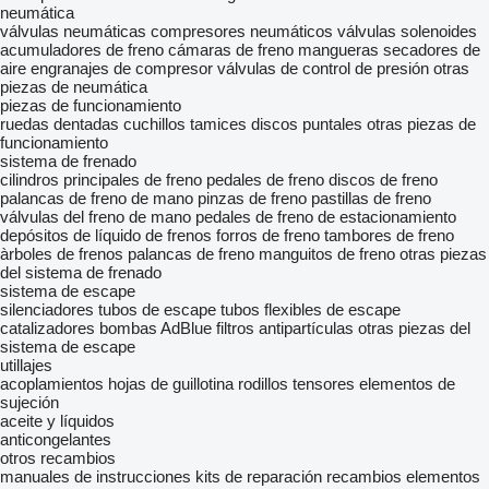
neumática
válvulas neumáticas
compresores neumáticos
válvulas solenoides
acumuladores de freno
cámaras de freno
mangueras
secadores de
aire
engranajes de compresor
válvulas de control de presión
otras
piezas de neumática
piezas de funcionamiento
ruedas dentadas
cuchillos
tamices
discos
puntales
otras piezas de
funcionamiento
sistema de frenado
cilindros principales de freno
pedales de freno
discos de freno
palancas de freno de mano
pinzas de freno
pastillas de freno
válvulas del freno de mano
pedales de freno de estacionamiento
depósitos de líquido de frenos
forros de freno
tambores de freno
àrboles de frenos
palancas de freno
manguitos de freno
otras piezas
del sistema de frenado
sistema de escape
silenciadores
tubos de escape
tubos flexibles de escape
catalizadores
bombas AdBlue
filtros antipartículas
otras piezas del
sistema de escape
utillajes
acoplamientos
hojas de guillotina
rodillos tensores
elementos de
sujeción
aceite y líquidos
anticongelantes
otros recambios
manuales de instrucciones
kits de reparación
recambios
elementos