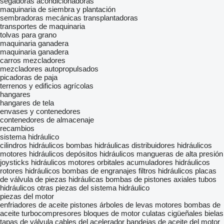
segadoras acondicionadoras
maquinaria de siembra y plantación
sembradoras mecánicas
transplantadoras
transportes de maquinaria
tolvas para grano
maquinaria ganadera
maquinaria ganadera
carros mezcladores
mezcladores autopropulsados
picadoras de paja
terrenos y edificios agrícolas
hangares
hangares de tela
envases y contenedores
contenedores de almacenaje
recambios
sistema hidráulico
cilindros hidráulicos
bombas hidráulicas
distribuidores hidráulicos
motores hidráulicos
depósitos hidráulicos
mangueras de alta presión
joysticks hidráulicos
motores orbitales
acumuladores hidráulicos
rotores hidráulicos
bombas de engranajes
filtros hidráulicos
placas
de válvula de piezas hidráulicas
bombas de pistones axiales
tubos
hidráulicos
otras piezas del sistema hidráulico
piezas del motor
enfriadores de aceite
pistones
árboles de levas
motores
bombas de
aceite
turbocompresores
bloques de motor
culatas
cigüeñales
bielas
tapas de válvula
cables del acelerador
bandejas de aceite del motor