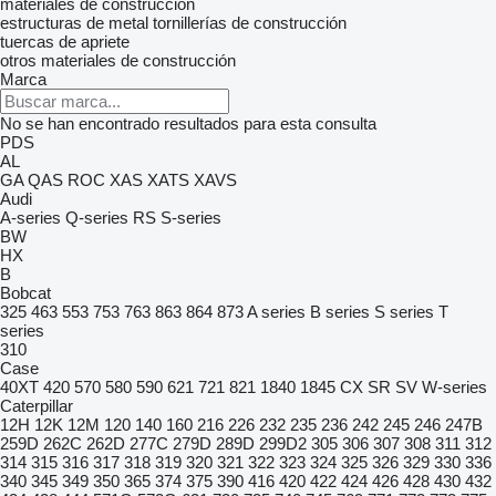
materiales de construcción
estructuras de metal
tornillerías de construcción
tuercas de apriete
otros materiales de construcción
Marca
No se han encontrado resultados para esta consulta
PDS
AL
GA
QAS
ROC
XAS
XATS
XAVS
Audi
A-series
Q-series
RS
S-series
BW
HX
B
Bobcat
325
463
553
753
763
863
864
873
A series
B series
S series
T
series
310
Case
40XT
420
570
580
590
621
721
821
1840
1845
CX
SR
SV
W-series
Caterpillar
12H
12K
12M
120
140
160
216
226
232
235
236
242
245
246
247B
259D
262C
262D
277C
279D
289D
299D2
305
306
307
308
311
312
314
315
316
317
318
319
320
321
322
323
324
325
326
329
330
336
340
345
349
350
365
374
375
390
416
420
422
424
426
428
430
432