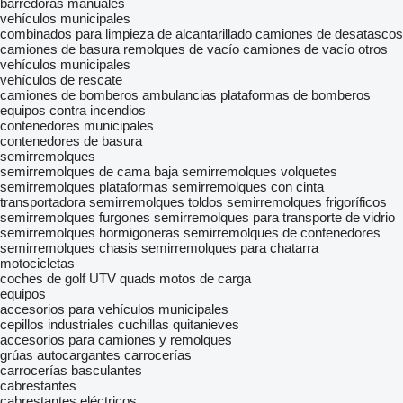
barredoras manuales
vehículos municipales
combinados para limpieza de alcantarillado
camiones de desatascos
camiones de basura
remolques de vacío
camiones de vacío
otros
vehículos municipales
vehículos de rescate
camiones de bomberos
ambulancias
plataformas de bomberos
equipos contra incendios
contenedores municipales
contenedores de basura
semirremolques
semirremolques de cama baja
semirremolques volquetes
semirremolques plataformas
semirremolques con cinta
transportadora
semirremolques toldos
semirremolques frigoríficos
semirremolques furgones
semirremolques para transporte de vidrio
semirremolques hormigoneras
semirremolques de contenedores
semirremolques chasis
semirremolques para chatarra
motocicletas
coches de golf
UTV
quads
motos de carga
equipos
accesorios para vehículos municipales
cepillos industriales
cuchillas quitanieves
accesorios para camiones y remolques
grúas autocargantes
carrocerías
carrocerías basculantes
cabrestantes
cabrestantes eléctricos