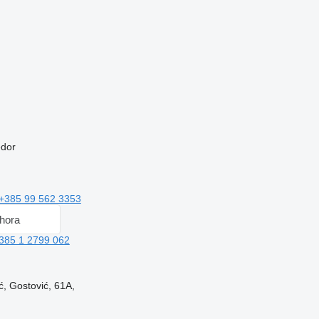
edor
+385 99 562 3353
hora
385 1 2799 062
ć, Gostović, 61A,