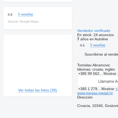
5 reseñas
4.6
Source: Google Maps
Vendedor verificado
En stock:
24 anuncios
7
años en Autoline
5 reseñas
4.6
Suscribirse al vend
Tomislav Abramovic
Idiomas:
croata, inglés
+385 99 562...
Mostrar
Llámame A
+385 1 279...
Mostrar
+
Ver todas las fotos (39)
www.megas-metali.hr
Dirección
Croacia, 10340, Gostovi