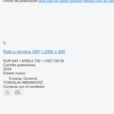
Fecha de publicación
Más caro en parte superior
Menos caro en par
3
Ralica okretna 360* L2000 x 600
EUR 640
≈ MX$12,730
≈ USD 739.50
Cuchilla quitanieves
2024
Estado
nuevo
Croacia, Gostović
TOMISLAV ABRAMOVIĆ
Contacte con el vendedor