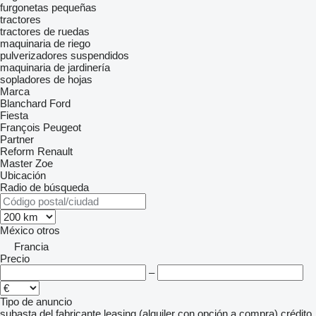
furgonetas pequeñas
tractores
tractores de ruedas
maquinaria de riego
pulverizadores suspendidos
maquinaria de jardinería
sopladores de hojas
Marca
Blanchard
Ford
Fiesta
François
Peugeot
Partner
Reform
Renault
Master
Zoe
Ubicación
Radio de búsqueda
México
otros
Francia
Precio
–
Tipo de anuncio
subasta
del fabricante
leasing (alquiler con opción a compra)
crédito