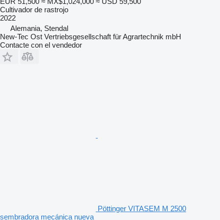
EUR 51,500
≈ MX$1,024,000
≈ USD 59,500
Cultivador de rastrojo
2022
Alemania, Stendal
New-Tec Ost Vertriebsgesellschaft für Agrartechnik mbH
Contacte con el vendedor
Pöttinger VITASEM M 2500
sembradora mecánica nueva