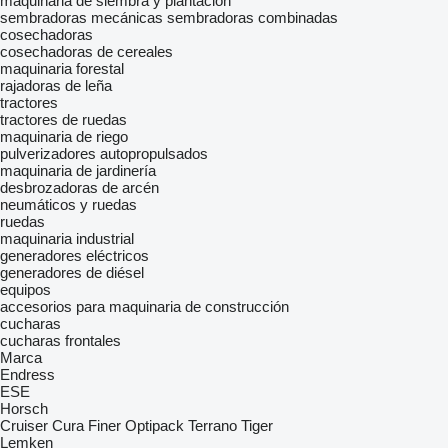
maquinaria de siembra y plantación
sembradoras mecánicas
sembradoras combinadas
cosechadoras
cosechadoras de cereales
maquinaria forestal
rajadoras de leña
tractores
tractores de ruedas
maquinaria de riego
pulverizadores autopropulsados
maquinaria de jardinería
desbrozadoras de arcén
neumáticos y ruedas
ruedas
maquinaria industrial
generadores eléctricos
generadores de diésel
equipos
accesorios para maquinaria de construcción
cucharas
cucharas frontales
Marca
Endress
ESE
Horsch
Cruiser
Cura
Finer
Optipack
Terrano
Tiger
Lemken