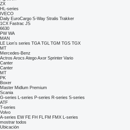
ZX
HL-series
IVECO
Daily
EuroCargo
S-Way
Stralis
Trakker
1CX
Fastrac
JS
6630
PW
WA
MAN
LE
Lion's series
TGA
TGL
TGM
TGS
TGX
MT
Mercedes-Benz
Actros
Arocs
Atego
Axor
Sprinter
Vario
Canter
Canter
MT
PK
Boxer
Master
Midlum
Premium
Scania
G-series
L-series
P-series
R-series
S-series
ATF
T-series
Volvo
A-series
EW
FE
FH
FL
FM
FMX
L-series
mostrar todos
Ubicación