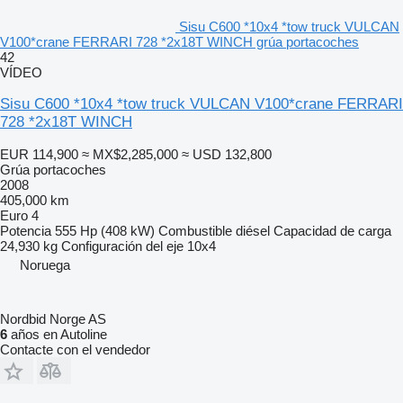
Sisu C600 *10x4 *tow truck VULCAN
V100*crane FERRARI 728 *2x18T WINCH grúa portacoches
42
VÍDEO
Sisu C600 *10x4 *tow truck VULCAN V100*crane FERRARI
728 *2x18T WINCH
EUR 114,900
≈ MX$2,285,000
≈ USD 132,800
Grúa portacoches
2008
405,000 km
Euro 4
Potencia
555 Hp (408 kW)
Combustible
diésel
Capacidad de carga
24,930 kg
Configuración del eje
10x4
Noruega
Nordbid Norge AS
6
años en Autoline
Contacte con el vendedor