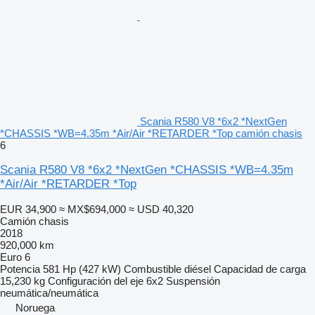
Scania R580 V8 *6x2 *NextGen
*CHASSIS *WB=4.35m *Air/Air *RETARDER *Top camión chasis
6
Scania R580 V8 *6x2 *NextGen *CHASSIS *WB=4.35m
*Air/Air *RETARDER *Top
EUR 34,900
≈ MX$694,000
≈ USD 40,320
Camión chasis
2018
920,000 km
Euro 6
Potencia
581 Hp (427 kW)
Combustible
diésel
Capacidad de carga
15,230 kg
Configuración del eje
6x2
Suspensión
neumática/neumática
Noruega