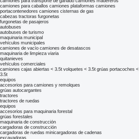
camiones para transporte de ganado
camiones madereros
camiones para caballos
camiones plataformas
camiones
portacontenedores
camiones cisternas de gas
cabezas tractoras
furgonetas
furgonetas de pasajeros
autobuses
autobuses de turismo
maquinaria municipal
vehículos municipales
camiones de vacío
camiones de desatascos
maquinaria de limpieza viaria
quitanieves
vehículos comerciales
camiones cajas abiertas < 3.5t
volquetes < 3.5t
grúas portacoches <
3.5t
equipos
accesorios para camiones y remolques
grúas autocargantes
tractores
tractores de ruedas
equipos
accesorios para maquinaria forestal
grúas forestales
maquinaria de construcción
cargadoras de construcción
cargadoras de ruedas
minicargadoras de cadenas
excavadoras