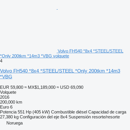
Volvo FH540 *8x4 *STEEL/STEEL
*Only 200tkm *14m3 *VBG volquete
4
Volvo FH540 *8x4 *STEEL/STEEL *Only 200tkm *14m3
*VBG
EUR 59,800
≈ MX$1,189,000
≈ USD 69,090
Volquete
2016
200,000 km
Euro 6
Potencia
551 Hp (405 kW)
Combustible
diésel
Capacidad de carga
27,380 kg
Configuración del eje
8x4
Suspensión
resorte/resorte
Noruega