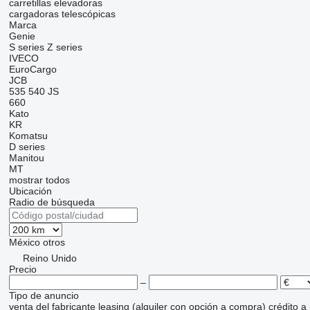
carretillas elevadoras
cargadoras telescópicas
Marca
Genie
S series
Z series
IVECO
EuroCargo
JCB
535
540
JS
660
Kato
KR
Komatsu
D series
Manitou
MT
mostrar todos
Ubicación
Radio de búsqueda
México
otros
Reino Unido
Precio
–
Tipo de anuncio
venta
del fabricante
leasing (alquiler con opción a compra)
crédito
a