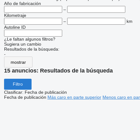
Año de fabricación
–
Kilometraje
–
km
Autoline ID
¿Le faltan algunos filtros?
Sugiera un cambio
Resultados de la búsqueda:
-
mostrar
15 anuncios:
Resultados de la búsqueda
Filtro
Clasificar
:
Fecha de publicación
Fecha de publicación
Más caro en parte superior
Menos caro en par