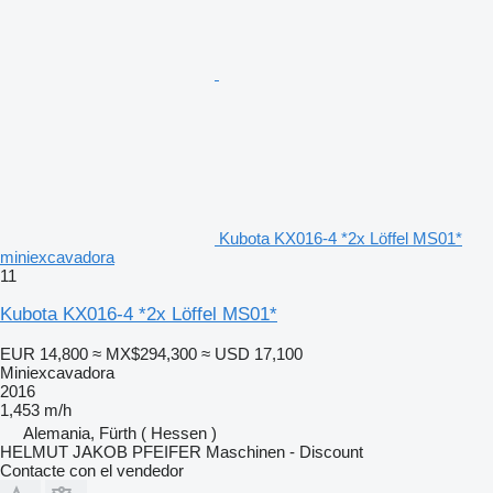
Kubota KX016-4 *2x Löffel MS01*
miniexcavadora
11
Kubota KX016-4 *2x Löffel MS01*
EUR 14,800
≈ MX$294,300
≈ USD 17,100
Miniexcavadora
2016
1,453 m/h
Alemania, Fürth ( Hessen )
HELMUT JAKOB PFEIFER Maschinen - Discount
Contacte con el vendedor