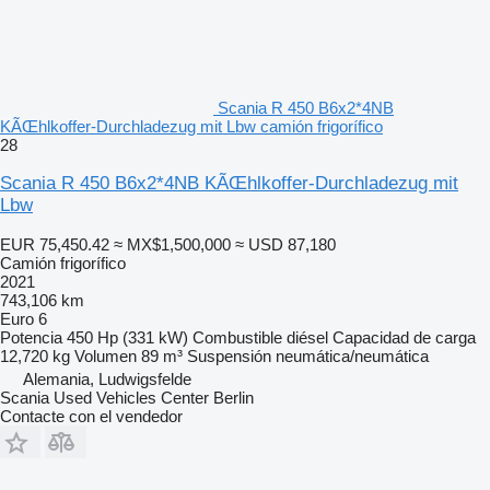
Scania R 450 B6x2*4NB
KÃŒhlkoffer-Durchladezug mit Lbw camión frigorífico
28
Scania R 450 B6x2*4NB KÃŒhlkoffer-Durchladezug mit
Lbw
EUR 75,450.42
≈ MX$1,500,000
≈ USD 87,180
Camión frigorífico
2021
743,106 km
Euro 6
Potencia
450 Hp (331 kW)
Combustible
diésel
Capacidad de carga
12,720 kg
Volumen
89 m³
Suspensión
neumática/neumática
Alemania, Ludwigsfelde
Scania Used Vehicles Center Berlin
Contacte con el vendedor