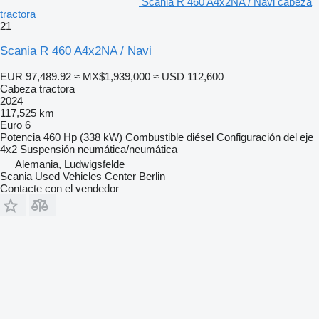
Scania R 460 A4x2NA / Navi cabeza
tractora
21
Scania R 460 A4x2NA / Navi
EUR 97,489.92
≈ MX$1,939,000
≈ USD 112,600
Cabeza tractora
2024
117,525 km
Euro 6
Potencia
460 Hp (338 kW)
Combustible
diésel
Configuración del eje
4x2
Suspensión
neumática/neumática
Alemania, Ludwigsfelde
Scania Used Vehicles Center Berlin
Contacte con el vendedor