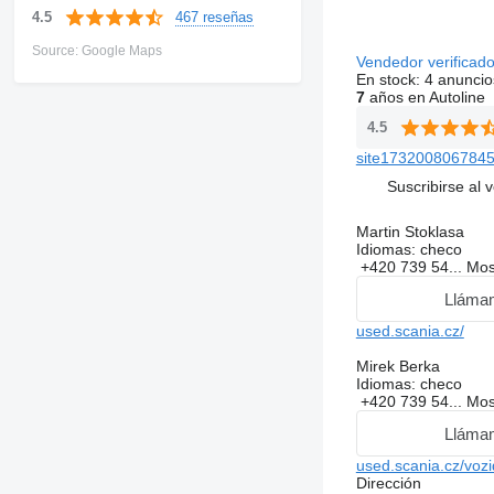
467 reseñas
4.5
Source: Google Maps
Vendedor verificad
En stock:
4 anuncio
7
años en Autoline
4.5
site1732008067845
Suscribirse al 
Martin Stoklasa
Idiomas:
checo
+420 739 54...
Mos
Lláma
used.scania.cz/
Mirek Berka
Idiomas:
checo
+420 739 54...
Mos
Lláma
used.scania.cz/vozi
Dirección