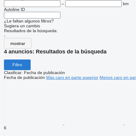
–
km
Autoline ID
¿Le faltan algunos filtros?
Sugiera un cambio
Resultados de la búsqueda:
-
mostrar
4 anuncios:
Resultados de la búsqueda
Filtro
Clasificar
:
Fecha de publicación
Fecha de publicación
Más caro en parte superior
Menos caro en par
6