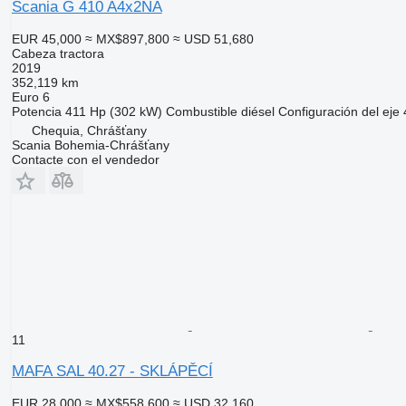
Scania G 410 A4x2NA
EUR 45,000
≈ MX$897,800
≈ USD 51,680
Cabeza tractora
2019
352,119 km
Euro 6
Potencia
411 Hp (302 kW)
Combustible
diésel
Configuración del eje
Chequia, Chrášťany
Scania Bohemia-Chrášťany
Contacte con el vendedor
11
MAFA SAL 40.27 - SKLÁPĚCÍ
EUR 28,000
≈ MX$558,600
≈ USD 32,160