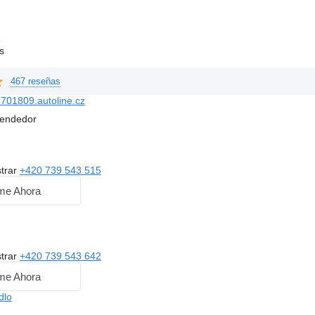
o
s
467 reseñas
701809.autoline.cz
vendedor
trar
+420 739 543 515
me Ahora
trar
+420 739 543 642
me Ahora
dlo