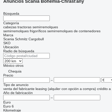
Anuncios Scania Bohemia-Chrášťany
Búsqueda
Categoría
cabezas tractoras
semirremolques
semirremolques frigoríficos
semirremolques de contenedores
Marca
Scania
Schmitz Cargobull
SKO
Ubicación
Radio de búsqueda
México
otros
Chequia
Precio
–
Tipo de anuncio
venta
del fabricante
leasing (alquiler con opción a compra)
crédito
a
Año de fabricación
–
Euro
Euro 6
Kilometraje