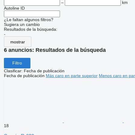
–
km
Autoline ID
¿Le faltan algunos filtros?
Sugiera un cambio
Resultados de la búsqueda:
-
mostrar
6 anuncios:
Resultados de la búsqueda
Filtro
Clasificar
:
Fecha de publicación
Fecha de publicación
Más caro en parte superior
Menos caro en par
18