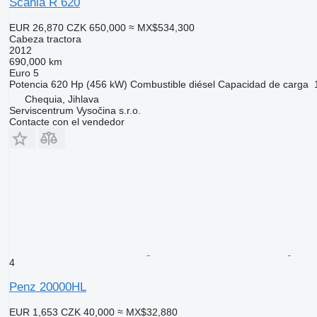
Scania R 620
EUR 26,870
CZK 650,000
≈ MX$534,300
Cabeza tractora
2012
690,000 km
Euro 5
Potencia
620 Hp (456 kW)
Combustible
diésel
Capacidad de carga
Chequia, Jihlava
Serviscentrum Vysočina s.r.o.
Contacte con el vendedor
4
Penz 20000HL
EUR 1,653
CZK 40,000
≈ MX$32,880