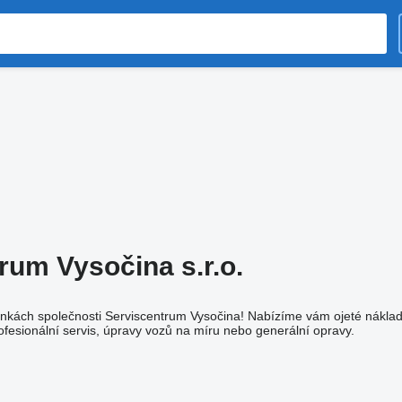
rum Vysočina s.r.o.
ánkách společnosti Serviscentrum Vysočina! Nabízíme vám ojeté nákladn
rofesionální servis, úpravy vozů na míru nebo generální opravy.