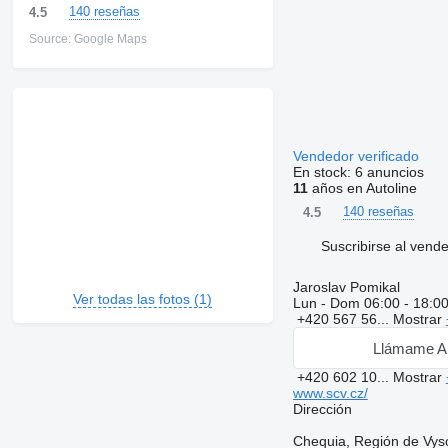
140 reseñas
4.5
Source: Google Maps
Vendedor verificado
En stock:
6 anuncios
11
años en Autoline
140 reseñas
4.5
Suscribirse al vend
Jaroslav Pomikal
Ver todas las fotos (1)
Lun - Dom
06:00 - 18:0
+420 567 56...
Mostrar
Llámame A
+420 602 10...
Mostrar
www.scv.cz/
Dirección
Chequia, Región de Vyso