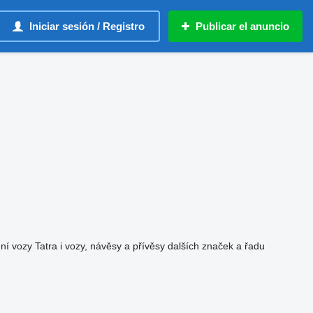
Iniciar sesión / Registro
Publicar el anuncio
í vozy Tatra i vozy, návěsy a přívěsy dalších značek a řadu