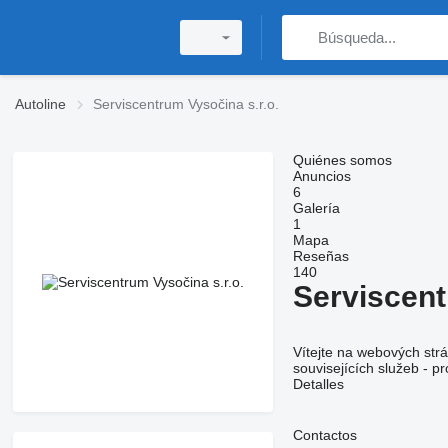
Autoline
Serviscentrum Vysočina s.r.o.
Quiénes somos
Anuncios
6
Galería
1
Mapa
Reseñas
140
Serviscent
Vítejte na webových str
souvisejících služeb - p
Detalles
Contactos