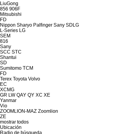
LiuGong
856
906F
Mitsubishi
FD
Nippon Sharyo
Palfinger Sany
SDLG
L-Series
LG
SEM
816
Sany
SCC
STC
Shantui
SD
Sumitomo
TCM
FD
Terex
Toyota
Volvo
EC
XCMG
GR
LW
QAY
QY
XC
XE
Yanmar
Vio
ZOOMLION-MAZ
Zoomlion
ZE
mostrar todos
Ubicación
Radio de búsqueda