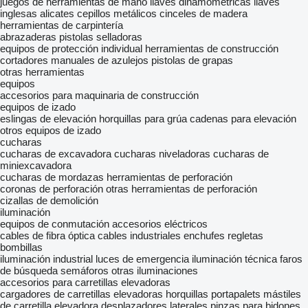
juegos de herramientas de mano
llaves dinamométricas
llaves
inglesas
alicates
cepillos metálicos
cinceles de madera
herramientas de carpintería
abrazaderas
pistolas selladoras
equipos de protección individual
herramientas de construcción
cortadores manuales de azulejos
pistolas de grapas
otras herramientas
equipos
accesorios para maquinaria de construcción
equipos de izado
eslingas de elevación
horquillas para grúa
cadenas para elevación
otros equipos de izado
cucharas
cucharas de excavadora
cucharas niveladoras
cucharas de
miniexcavadora
cucharas de mordazas
herramientas de perforación
coronas de perforación
otras herramientas de perforación
cizallas de demolición
iluminación
equipos de conmutación
accesorios eléctricos
cables de fibra óptica
cables industriales
enchufes
regletas
bombillas
iluminación industrial
luces de emergencia
iluminación técnica
faros
de búsqueda
semáforos
otras iluminaciones
accesorios para carretillas elevadoras
cargadores de carretillas elevadoras
horquillas portapalets
mástiles
de carretilla elevadora
desplazadores laterales
pinzas para bidones