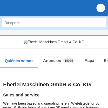
Anuncios
Mapa
E
Quiénes somos
15055
Eberlei Maschinen GmbH & Co. KG
Sales and service
We have been based and operating here in Wiefelstede for 50
years. With our team of now over 20 employees and trainees,