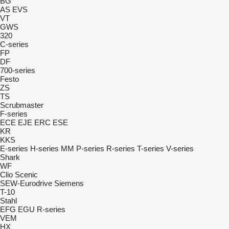
BG
AS
EVS
VT
GWS
320
C-series
FP
DF
700-series
Festo
ZS
TS
Scrubmaster
F-series
ECE
EJE
ERC
ESE
KR
KKS
E-series
H-series
MM
P-series
R-series
T-series
V-series
Shark
WF
Clio
Scenic
SEW-Eurodrive
Siemens
T-10
Stahl
EFG
EGU
R-series
VEM
HX