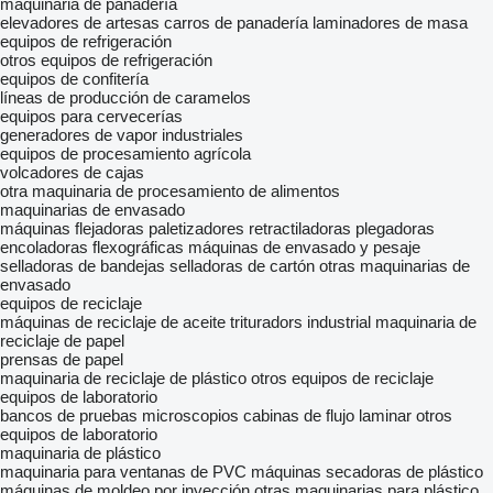
maquinaria de panadería
elevadores de artesas
carros de panadería
laminadores de masa
equipos de refrigeración
otros equipos de refrigeración
equipos de confitería
líneas de producción de caramelos
equipos para cervecerías
generadores de vapor industriales
equipos de procesamiento agrícola
volcadores de cajas
otra maquinaria de procesamiento de alimentos
maquinarias de envasado
máquinas flejadoras
paletizadores
retractiladoras
plegadoras
encoladoras flexográficas
máquinas de envasado y pesaje
selladoras de bandejas
selladoras de cartón
otras maquinarias de
envasado
equipos de reciclaje
máquinas de reciclaje de aceite
trituradors industrial
maquinaria de
reciclaje de papel
prensas de papel
maquinaria de reciclaje de plástico
otros equipos de reciclaje
equipos de laboratorio
bancos de pruebas
microscopios
cabinas de flujo laminar
otros
equipos de laboratorio
maquinaria de plástico
maquinaria para ventanas de PVC
máquinas secadoras de plástico
máquinas de moldeo por inyección
otras maquinarias para plástico