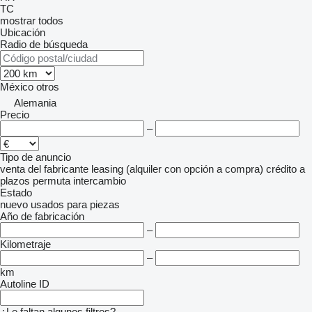
TC
mostrar todos
Ubicación
Radio de búsqueda
México
otros
Alemania
Precio
–
Tipo de anuncio
venta
del fabricante
leasing (alquiler con opción a compra)
crédito
a
plazos
permuta
intercambio
Estado
nuevo
usados
para piezas
Año de fabricación
–
Kilometraje
–
km
Autoline ID
¿Le faltan algunos filtros?