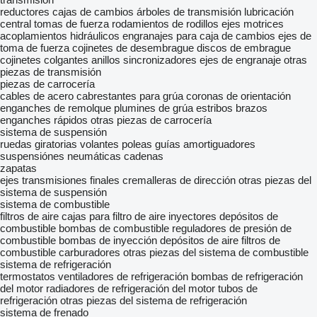
reductores
cajas de cambios
árboles de transmisión
lubricación
central
tomas de fuerza
rodamientos de rodillos
ejes motrices
acoplamientos hidráulicos
engranajes para caja de cambios
ejes de
toma de fuerza
cojinetes de desembrague
discos de embrague
cojinetes colgantes
anillos sincronizadores
ejes de engranaje
otras
piezas de transmisión
piezas de carrocería
cables de acero
cabrestantes para grúa
coronas de orientación
enganches de remolque
plumines de grúa
estribos
brazos
enganches rápidos
otras piezas de carrocería
sistema de suspensión
ruedas giratorias
volantes
poleas guías
amortiguadores
suspensiónes neumáticas
cadenas
zapatas
ejes
transmisiones finales
cremalleras de dirección
otras piezas del
sistema de suspensión
sistema de combustible
filtros de aire
cajas para filtro de aire
inyectores
depósitos de
combustible
bombas de combustible
reguladores de presión de
combustible
bombas de inyección
depósitos de aire
filtros de
combustible
carburadores
otras piezas del sistema de combustible
sistema de refrigeración
termostatos
ventiladores de refrigeración
bombas de refrigeración
del motor
radiadores de refrigeración del motor
tubos de
refrigeración
otras piezas del sistema de refrigeración
sistema de frenado