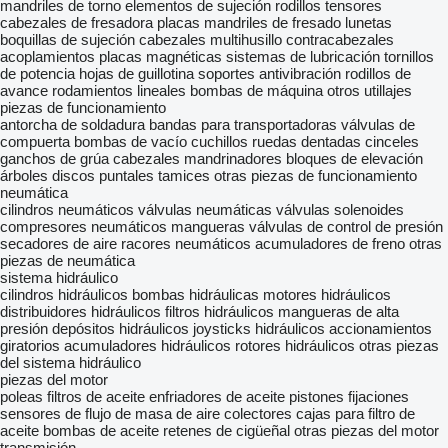
mandriles de torno
elementos de sujeción
rodillos tensores
cabezales de fresadora
placas
mandriles de fresado
lunetas
boquillas de sujeción
cabezales multihusillo
contracabezales
acoplamientos
placas magnéticas
sistemas de lubricación
tornillos
de potencia
hojas de guillotina
soportes antivibración
rodillos de
avance
rodamientos lineales
bombas de máquina
otros utillajes
piezas de funcionamiento
antorcha de soldadura
bandas para transportadoras
válvulas de
compuerta
bombas de vacío
cuchillos
ruedas dentadas
cinceles
ganchos de grúa
cabezales mandrinadores
bloques de elevación
árboles
discos
puntales
tamices
otras piezas de funcionamiento
neumática
cilindros neumáticos
válvulas neumáticas
válvulas solenoides
compresores neumáticos
mangueras
válvulas de control de presión
secadores de aire
racores neumáticos
acumuladores de freno
otras
piezas de neumática
sistema hidráulico
cilindros hidráulicos
bombas hidráulicas
motores hidráulicos
distribuidores hidráulicos
filtros hidráulicos
mangueras de alta
presión
depósitos hidráulicos
joysticks hidráulicos
accionamientos
giratorios
acumuladores hidráulicos
rotores hidráulicos
otras piezas
del sistema hidráulico
piezas del motor
poleas
filtros de aceite
enfriadores de aceite
pistones
fijaciones
sensores de flujo de masa de aire
colectores
cajas para filtro de
aceite
bombas de aceite
retenes de cigüeñal
otras piezas del motor
transmisión