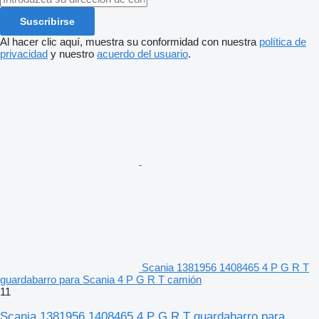
Suscribirse
Al hacer clic aquí, muestra su conformidad con nuestra
política de
privacidad
y nuestro
acuerdo del usuario
.
Scania 1381956 1408465 4 P G R T
guardabarro para Scania 4 P G R T camión
11
Scania 1381956 1408465 4 P G R T guardabarro para