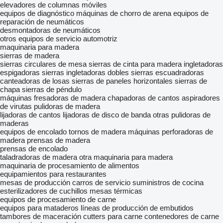
elevadores de columnas móviles
equipos de diagnóstico
máquinas de chorro de arena
equipos de
reparación de neumáticos
desmontadoras de neumáticos
otros equipos de servicio automotriz
maquinaria para madera
sierras de madera
sierras circulares de mesa
sierras de cinta para madera
ingletadoras
espigadoras
sierras ingletadoras dobles
sierras escuadradoras
canteadoras de losas
sierras de paneles horizontales
sierras de
chapa
sierras de péndulo
máquinas fresadoras de madera
chapadoras de cantos
aspiradores
de virutas
pulidoras de madera
lijadoras de cantos
lijadoras de disco de banda
otras pulidoras de
maderas
equipos de encolado
tornos de madera
máquinas perforadoras de
madera
prensas de madera
prensas de encolado
taladradoras de madera
otra maquinaria para madera
maquinaria de procesamiento de alimentos
equipamientos para restaurantes
mesas de producción
carros de servicio
suministros de cocina
esterilizadores de cuchillos
mesas térmicas
equipos de procesamiento de carne
equipos para mataderos
líneas de producción de embutidos
tambores de maceración
cutters para carne
contenedores de carne