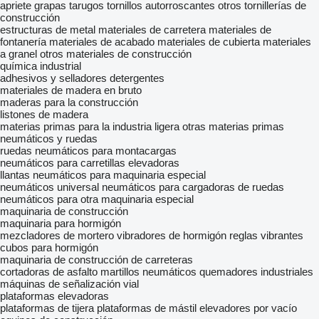
apriete
grapas
tarugos
tornillos autorroscantes
otros tornillerías de
construcción
estructuras de metal
materiales de carretera
materiales de
fontanería
materiales de acabado
materiales de cubierta
materiales
a granel
otros materiales de construcción
química industrial
adhesivos y selladores
detergentes
materiales de madera en bruto
maderas para la construcción
listones de madera
materias primas para la industria ligera
otras materias primas
neumáticos y ruedas
ruedas
neumáticos para montacargas
neumáticos para carretillas elevadoras
llantas
neumáticos para maquinaria especial
neumáticos universal
neumáticos para cargadoras de ruedas
neumáticos para otra maquinaria especial
maquinaria de construcción
maquinaria para hormigón
mezcladores de mortero
vibradores de hormigón
reglas vibrantes
cubos para hormigón
maquinaria de construcción de carreteras
cortadoras de asfalto
martillos neumáticos
quemadores industriales
máquinas de señalización vial
plataformas elevadoras
plataformas de tijera
plataformas de mástil
elevadores por vacío