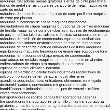
máquinas roscadoras
mesas giratorias
sierras de cinta para metal
tornos de metal
sierras circulares para corte de metal
máquinas de
corte de metal
máquinas de corte de chapa
máquinas de corte por llama
máquinas
de corte por plasma
máquinas curvadoras de chapa
máquinas biseladoras
desbarbadoras de chapa
máquinas curvadoras de perfiles
máquinas
de ferralla
máquinas de corte de tuberías
máquinas de recubrimiento
de polvo metálico
taladros radiales
máquinas ranuradoras de metal
máquinas de medición de coordenadas
equipos de desbarbado
máquinas entalladoras
desbobinadores
centros de mecanizado
máquinas de descarga eléctrica
curvadoras de tubos
máquinas
equilibradoras
máquinas fresadoras de engranajes
equipos de forja
máquinas laminadoras de chapa
mesas de coordenadas
cepilladoras de metales
máquinas de procesamiento de alambre
enderezadoras de chapa
otra maquinaria para metal
equipos de control climático industrial
equipos de ventilación
calefactores industriales
recolectores de
polvo
controladores de temperatura industriales
aires
acondicionados industriales
enfriadores
chimeneas en el tejado
deshumidificadores
convectores
refrigeradores de aire
humidificadores industriales
otros equipos de control climático
cintas transportadoras
transportadores de rodillos
bandas transportadoras
cadenas
transportadoras
transportadores de tornillo
cintas transportadoras
giratorias
cintas transportadoras agrícolas
transportadores en espiral
otras cintas transportadoras