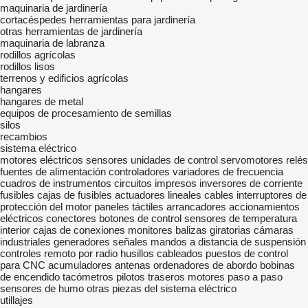
maquinaria de jardinería
cortacéspedes
herramientas para jardinería
otras herramientas de jardinería
maquinaria de labranza
rodillos agrícolas
rodillos lisos
terrenos y edificios agrícolas
hangares
hangares de metal
equipos de procesamiento de semillas
silos
recambios
sistema eléctrico
motores eléctricos
sensores
unidades de control
servomotores
relés
fuentes de alimentación
controladores
variadores de frecuencia
cuadros de instrumentos
circuitos impresos
inversores de corriente
fusibles
cajas de fusibles
actuadores lineales
cables
interruptores de
protección del motor
paneles táctiles
arrancadores
accionamientos
eléctricos
conectores
botones de control
sensores de temperatura
interior
cajas de conexiones
monitores
balizas giratorias
cámaras
industriales
generadores
señales
mandos a distancia de suspensión
controles remoto por radio
husillos
cableados
puestos de control
para CNC
acumuladores
antenas
ordenadores de abordo
bobinas
de encendido
tacómetros
pilotos traseros
motores paso a paso
sensores de humo
otras piezas del sistema eléctrico
utillajes