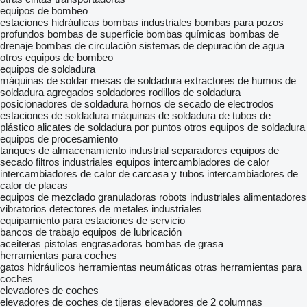
equipos de bombeo
estaciones hidráulicas
bombas industriales
bombas para pozos
profundos
bombas de superficie
bombas químicas
bombas de
drenaje
bombas de circulación
sistemas de depuración de agua
otros equipos de bombeo
equipos de soldadura
máquinas de soldar
mesas de soldadura
extractores de humos de
soldadura
agregados soldadores
rodillos de soldadura
posicionadores de soldadura
hornos de secado de electrodos
estaciones de soldadura
máquinas de soldadura de tubos de
plástico
alicates de soldadura por puntos
otros equipos de soldadura
equipos de procesamiento
tanques de almacenamiento industrial
separadores
equipos de
secado
filtros industriales
equipos intercambiadores de calor
intercambiadores de calor de carcasa y tubos
intercambiadores de
calor de placas
equipos de mezclado
granuladoras
robots industriales
alimentadores
vibratorios
detectores de metales industriales
equipamiento para estaciones de servicio
bancos de trabajo
equipos de lubricación
aceiteras
pistolas engrasadoras
bombas de grasa
herramientas para coches
gatos hidráulicos
herramientas neumáticas
otras herramientas para
coches
elevadores de coches
elevadores de coches de tijeras
elevadores de 2 columnas