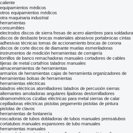
caliente
equipamientos médicos
otros equipamientos médicos
otra maquinaria industrial
herramientas
consumibles
electrodos
discos de sierra
fresas de acero
alambres para soldadura
discos de desbaste
brocas
materiales abrasivos
portabrocas
cintas
adhesivas técnicas
tomas de accionamiento
brocas de corona
discos de corte
discos de diamante
muelas esmeriladoras
instrumentos de medición
herramientas de cerrajería
tornillos de banco
remachadoras manuales
cortadores de cables
tijeras de metal
cortafríos
taladros manuales
almacenamientos de herramientas
armarios de herramientas
cajas de herramienta
organizadores de
herramientas
bolsas de herramientas
herramientas eléctricas
taladros eléctricos
atornilladores
taladros de percusión
sierras
alternantes
amoladoras angulares
lijadoras
destornilladores
dinamométricos
cizallas eléctricas para metal
sierras de calar
cepilladoras eléctricas
pistolas pegamento
pistolas de pintura
pistolas de clavos
herramientas de fontanería
roscadoras de tubos
dobladoras de tubos manuales
prensatubos
cortatubos manuales
expansores de tubo manuales
herramientas manuales