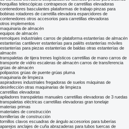
horquillas telescópicas
contrapesos de carretillas elevadoras
contenedores basculantes
plataformas de trabajo
pinzas para
bobinas
rotadores de carretilla elevadora
esparcidores de
contenedores
otros accesorios para carretillas elevadoras
otros implementos
maquinaria de almacén
equipos de almacén
remolques industriales
carros de plataforma
estanterías de almacén
estanterías cantilever
estanterías para paléts
estanterías móviles
estanterías para piezas
estanterías de baldas
otras estanterías de
almacén
transpaletas de tijera
trenes logísticos
carretillas de mano
carros de
transporte de vidrio
escaleras de almacén
carros de transferencia
grúas de almacén
polipastos
grúas de puente
grúas pluma
maquinaria de limpieza
aspiradores industriales
fregadoras de suelos
máquinas de
desinfección
otras maquinarias de limpieza
carretillas elevadoras
apiladores
transpaletas manuales
carretillas elevadoras de 3 ruedas
transpaletas eléctricas
carretillas elevadoras gran tonelaje
materias primas
materiales de construcción
tornillerías de construcción
tornillos
clavos
escuadras de ángulo
accesorios para tuberías
aparejos
anclajes de cuña
abrazaderas para tubos
tuercas de