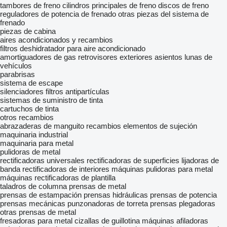
tambores de freno
cilindros principales de freno
discos de freno
reguladores de potencia de frenado
otras piezas del sistema de
frenado
piezas de cabina
aires acondicionados y recambios
filtros deshidratador para aire acondicionado
amortiguadores de gas
retrovisores exteriores
asientos
lunas de
vehículos
parabrisas
sistema de escape
silenciadores
filtros antipartículas
sistemas de suministro de tinta
cartuchos de tinta
otros recambios
abrazaderas de manguito
recambios
elementos de sujeción
maquinaria industrial
maquinaria para metal
pulidoras de metal
rectificadoras universales
rectificadoras de superficies
lijadoras de
banda
rectificadoras de interiores
máquinas pulidoras para metal
máquinas rectificadoras de plantilla
taladros de columna
prensas de metal
prensas de estampación
prensas hidráulicas
prensas de potencia
prensas mecánicas
punzonadoras de torreta
prensas plegadoras
otras prensas de metal
fresadoras para metal
cizallas de guillotina
máquinas afiladoras