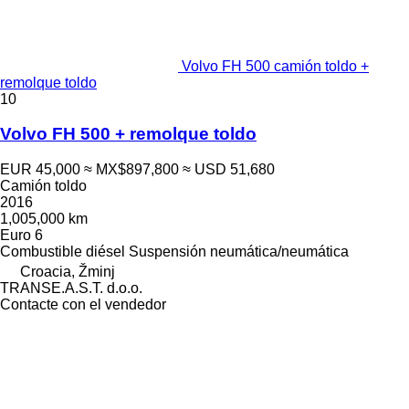
Volvo FH 500 camión toldo +
remolque toldo
10
Volvo FH 500 + remolque toldo
EUR 45,000
≈ MX$897,800
≈ USD 51,680
Camión toldo
2016
1,005,000 km
Euro 6
Combustible
diésel
Suspensión
neumática/neumática
Croacia, Žminj
TRANSE.A.S.T. d.o.o.
Contacte con el vendedor