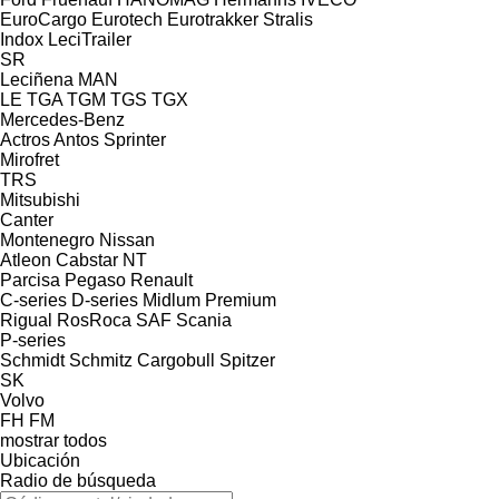
EuroCargo
Eurotech
Eurotrakker
Stralis
Indox
LeciTrailer
SR
Leciñena
MAN
LE
TGA
TGM
TGS
TGX
Mercedes-Benz
Actros
Antos
Sprinter
Mirofret
TRS
Mitsubishi
Canter
Montenegro
Nissan
Atleon
Cabstar
NT
Parcisa
Pegaso
Renault
C-series
D-series
Midlum
Premium
Rigual
RosRoca
SAF
Scania
P-series
Schmidt
Schmitz Cargobull
Spitzer
SK
Volvo
FH
FM
mostrar todos
Ubicación
Radio de búsqueda