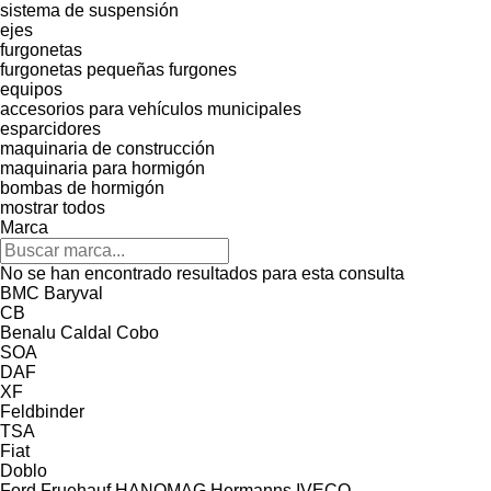
sistema de suspensión
ejes
furgonetas
furgonetas pequeñas
furgones
equipos
accesorios para vehículos municipales
esparcidores
maquinaria de construcción
maquinaria para hormigón
bombas de hormigón
mostrar todos
Marca
No se han encontrado resultados para esta consulta
BMC
Baryval
CB
Benalu
Caldal
Cobo
SOA
DAF
XF
Feldbinder
TSA
Fiat
Doblo
Ford
Fruehauf
HANOMAG
Hermanns
IVECO