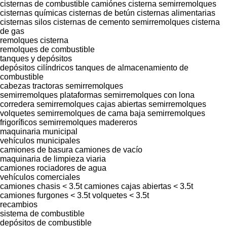
cisternas de combustible
camiónes cisterna semirremolques
cisternas químicas
cisternas de betún
cisternas alimentarias
cisternas silos
cisternas de cemento
semirremolques cisterna
de gas
remolques cisterna
remolques de combustible
tanques y depósitos
depósitos cilíndricos
tanques de almacenamiento de
combustible
cabezas tractoras
semirremolques
semirremolques plataformas
semirremolques con lona
corredera
semirremolques cajas abiertas
semirremolques
volquetes
semirremolques de cama baja
semirremolques
frigoríficos
semirremolques madereros
maquinaria municipal
vehículos municipales
camiones de basura
camiones de vacío
maquinaria de limpieza viaria
camiones rociadores de agua
vehículos comerciales
camiones chasis < 3.5t
camiones cajas abiertas < 3.5t
camiones furgones < 3.5t
volquetes < 3.5t
recambios
sistema de combustible
depósitos de combustible