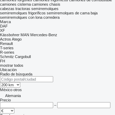
camiones cisterna
camiones chasis
cabezas tractoras
semirremolques
semirremolques frigoríficos
semirremolques de cama baja
semirremolques con lona corredera
Marca
DAF
XF
Kässbohrer
MAN
Mercedes-Benz
Actros
Atego
Renault
T-series
R-series
Schmitz Cargobull
FH
mostrar todos
Ubicación
Radio de búsqueda
México
otros
Alemania
Precio
–