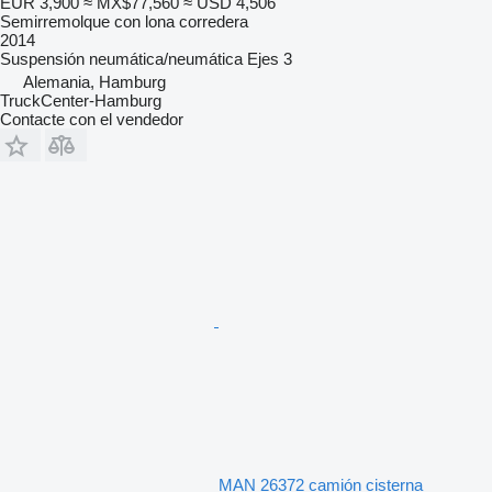
EUR 3,900
≈ MX$77,560
≈ USD 4,506
Semirremolque con lona corredera
2014
Suspensión
neumática/neumática
Ejes
3
Alemania, Hamburg
TruckCenter-Hamburg
Contacte con el vendedor
MAN 26372 camión cisterna