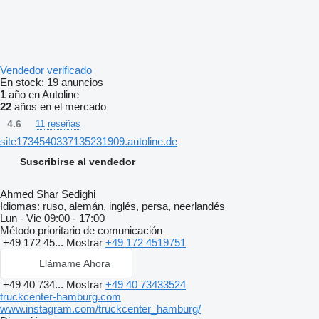
Vendedor verificado
En stock:
19 anuncios
1
año en Autoline
22
años en el mercado
4.6
11 reseñas
site1734540337135231909.autoline.de
Suscribirse al vendedor
Ahmed Shar Sedighi
Idiomas:
ruso, alemán, inglés, persa, neerlandés
Lun - Vie
09:00 - 17:00
Método prioritario de comunicación
+49 172 45...
Mostrar
+49 172 4519751
Llámame Ahora
+49 40 734...
Mostrar
+49 40 73433524
truckcenter-hamburg.com
www.instagram.com/truckcenter_hamburg/