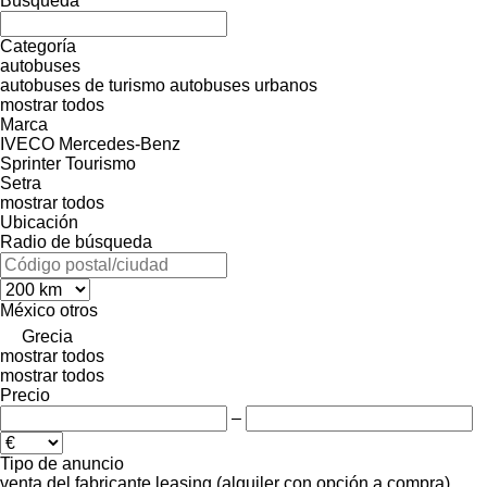
Búsqueda
Categoría
autobuses
autobuses de turismo
autobuses urbanos
mostrar todos
Marca
IVECO
Mercedes-Benz
Sprinter
Tourismo
Setra
mostrar todos
Ubicación
Radio de búsqueda
México
otros
Grecia
mostrar todos
mostrar todos
Precio
–
Tipo de anuncio
venta
del fabricante
leasing (alquiler con opción a compra)