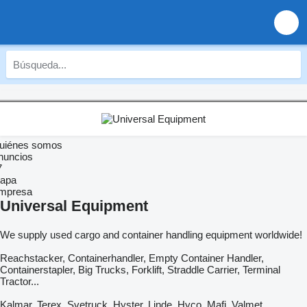
uiénes somos
nuncios
7
apa
mpresa
Universal Equipment
We supply used cargo and container handling equipment worldwide!
Reachstacker, Containerhandler, Empty Container Handler,
Containerstapler, Big Trucks, Forklift, Straddle Carrier, Terminal
Tractor...
Kalmar, Terex, Svetruck, Hyster, Linde, Hyco, Mafi, Valmet,