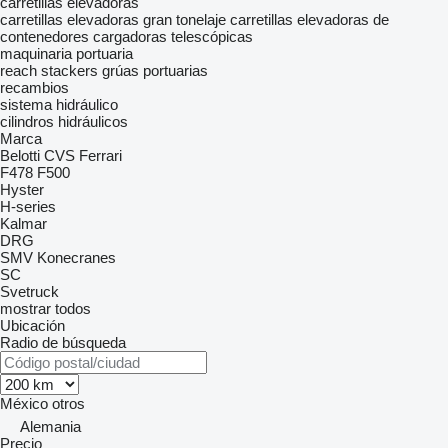
carretillas elevadoras
carretillas elevadoras gran tonelaje
carretillas elevadoras de
contenedores
cargadoras telescópicas
maquinaria portuaria
reach stackers
grúas portuarias
recambios
sistema hidráulico
cilindros hidráulicos
Marca
Belotti
CVS Ferrari
F478
F500
Hyster
H-series
Kalmar
DRG
SMV Konecranes
SC
Svetruck
mostrar todos
Ubicación
Radio de búsqueda
México
otros
Alemania
Precio