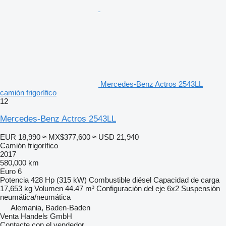
Mercedes-Benz Actros 2543LL
camión frigorífico
12
Mercedes-Benz Actros 2543LL
EUR 18,990
≈ MX$377,600
≈ USD 21,940
Camión frigorífico
2017
580,000 km
Euro 6
Potencia
428 Hp (315 kW)
Combustible
diésel
Capacidad de carga
17,653 kg
Volumen
44.47 m³
Configuración del eje
6x2
Suspensión
neumática/neumática
Alemania, Baden-Baden
Venta Handels GmbH
Contacte con el vendedor