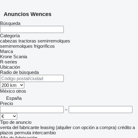
Anuncios Wences
Búsqueda
Categoría
cabezas tractoras
semirremolques
semirremolques frigoríficos
Marca
Krone
Scania
R-series
Ubicación
Radio de búsqueda
México
otros
España
Precio
–
Tipo de anuncio
venta
del fabricante
leasing (alquiler con opción a compra)
crédito
a
plazos
permuta
intercambio
Año de fabricación