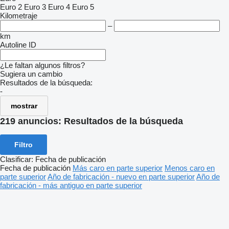
Euro 2
Euro 3
Euro 4
Euro 5
Kilometraje
–
km
Autoline ID
¿Le faltan algunos filtros?
Sugiera un cambio
Resultados de la búsqueda:
-
mostrar
219 anuncios:
Resultados de la búsqueda
Filtro
Clasificar
:
Fecha de publicación
Fecha de publicación
Más caro en parte superior
Menos caro en
parte superior
Año de fabricación - nuevo en parte superior
Año de
fabricación - más antiguo en parte superior