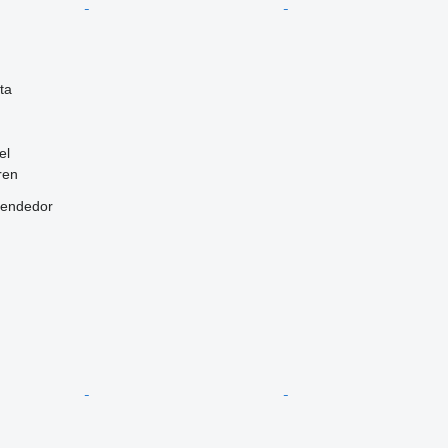
ta
el
ren
vendedor