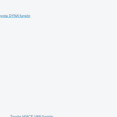
oyota DYNA furgón
Toyota HIACE VAN furgón