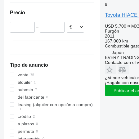
9
Dinamarca
Precio
Noruega
Toyota HIACE
Alemania
USD 5,700
≈ MX
–
Suecia
Furgón
2011
Rumanía
167,000 km
Hungría
Combustible
gaso
Bélgica
Japón
EVERY TRADING
mostrar todos
Contacte con el 
Tipo de anuncio
venta
¿Vende vehículo
alquiler
¡Hagalo con noso
subasta
Publicar el a
del fabricante
leasing (alquiler con opción a compra)
crédito
a plazos
permuta
intercambio