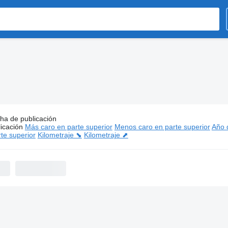
ha de publicación
s:
Toyota furgones
icación
Más caro en parte superior
Menos caro en parte superior
Año d
te superior
Kilometraje ⬊
Kilometraje ⬈