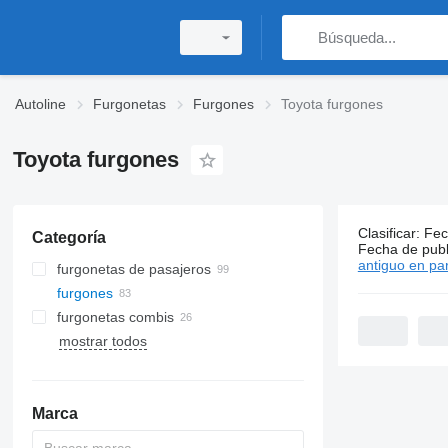
Autoline
Furgonetas
Furgones
Toyota furgones
Toyota furgones
Clasificar
:
Fec
Categoría
83 anuncio
Fecha de publ
antiguo en par
furgonetas de pasajeros
furgones
furgonetas combis
mostrar todos
Marca