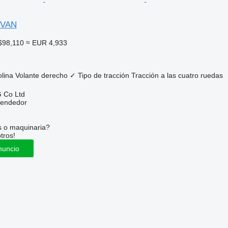
 VAN
$98,110
≈ EUR 4,933
lina
Volante derecho
✓
Tipo de tracción
Tracción a las cuatro ruedas
 Co Ltd
vendedor
s o maquinaria?
tros!
nuncio