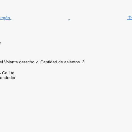
T
r
el
Volante derecho
✓
Cantidad de asientos
3
 Co Ltd
vendedor