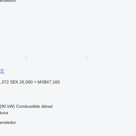
vendedor
CE
,372
SEK 26,000
≈ MX$47,160
(90 kW)
Combustible
diésel
stuna
vendedor