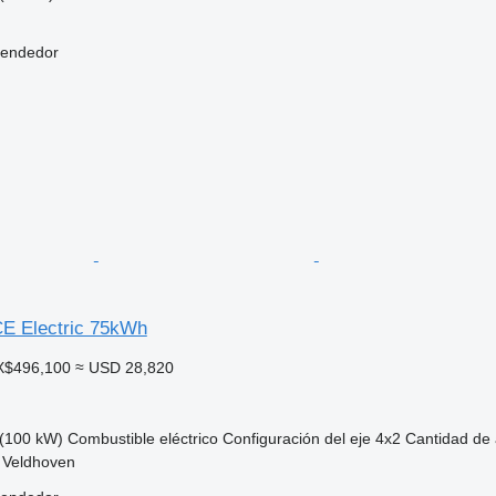
vendedor
E Electric 75kWh
X$496,100
≈ USD 28,820
(100 kW)
Combustible
eléctrico
Configuración del eje
4x2
Cantidad de 
 Veldhoven