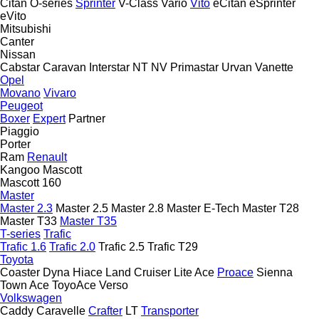
Citan
O-series
Sprinter
V-Class
Vario
Vito
eCitan
eSprinter
eVito
Mitsubishi
Canter
Nissan
Cabstar
Caravan
Interstar
NT
NV
Primastar
Urvan
Vanette
Opel
Movano
Vivaro
Peugeot
Boxer
Expert
Partner
Piaggio
Porter
Ram
Renault
Kangoo
Mascott
Mascott 160
Master
Master 2.3
Master 2.5
Master 2.8
Master E-Tech
Master T28
Master T33
Master T35
T-series
Trafic
Trafic 1.6
Trafic 2.0
Trafic 2.5
Trafic T29
Toyota
Coaster
Dyna
Hiace
Land Cruiser
Lite Ace
Proace
Sienna
Town Ace
ToyoAce
Verso
Volkswagen
Caddy
Caravelle
Crafter
LT
Transporter