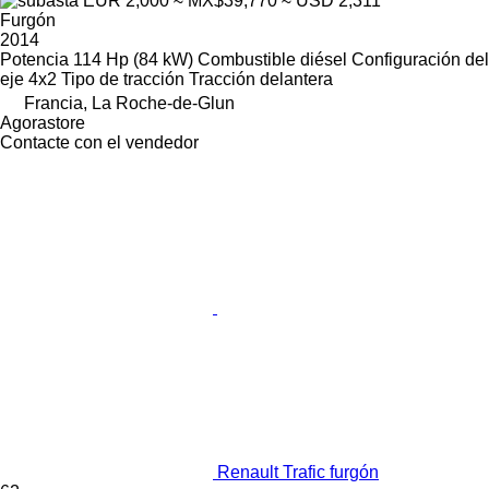
EUR 2,000
≈ MX$39,770
≈ USD 2,311
Furgón
2014
Potencia
114 Hp (84 kW)
Combustible
diésel
Configuración del
eje
4x2
Tipo de tracción
Tracción delantera
Francia, La Roche-de-Glun
Agorastore
Contacte con el vendedor
Renault Trafic furgón