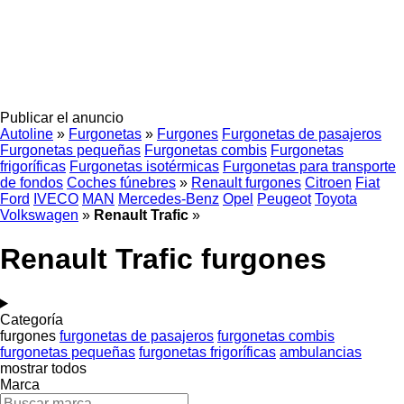
Publicar el anuncio
Autoline
»
Furgonetas
»
Furgones
Furgonetas de pasajeros
Furgonetas pequeñas
Furgonetas combis
Furgonetas
frigoríficas
Furgonetas isotérmicas
Furgonetas para transporte
de fondos
Coches fúnebres
»
Renault furgones
Citroen
Fiat
Ford
IVECO
MAN
Mercedes-Benz
Opel
Peugeot
Toyota
Volkswagen
»
Renault Trafic
»
Renault Trafic furgones
Categoría
furgones
furgonetas de pasajeros
furgonetas combis
furgonetas pequeñas
furgonetas frigoríficas
ambulancias
mostrar todos
Marca