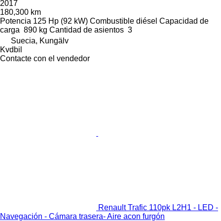
2017
180,300 km
Potencia
125 Hp (92 kW)
Combustible
diésel
Capacidad de
carga
890 kg
Cantidad de asientos
3
Suecia, Kungälv
Kvdbil
Contacte con el vendedor
Renault Trafic 110pk L2H1 - LED -
Navegación - Cámara trasera- Aire acon furgón