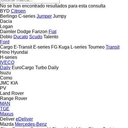
No se han encontrado resultados para esta consulta
BYD
Citroen
Berlingo
C-series
Jumper
Jumpy
Dacia
Logan
Daimler
Dodge
Farizon
Fiat
Doblo
Ducato
Scudo
Talento
Ford
Cargo
E-Transit
E-series
FG
Kuga
L-series
Tourneo
Transit
Hino
Hyundai
H-series
IVECO
Daily
EuroCargo
Turbo Daily
Isuzu
Como
JMC
KIA
PV
Land Rover
Range Rover
MAN
TGE
Maxus
Deliver
eDeliver
Mazda
Mercedes-Benz