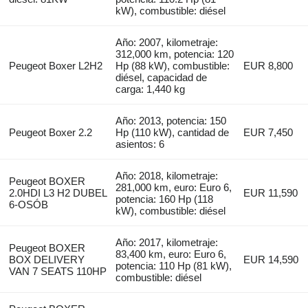
kW), combustible: diésel
Año: 2007, kilometraje:
312,000 km, potencia: 120
Peugeot Boxer L2H2
Hp (88 kW), combustible:
EUR 8,800
diésel, capacidad de
carga: 1,440 kg
Año: 2013, potencia: 150
Peugeot Boxer 2.2
Hp (110 kW), cantidad de
EUR 7,450
asientos: 6
Año: 2018, kilometraje:
Peugeot BOXER
281,000 km, euro: Euro 6,
2.0HDI L3 H2 DUBEL
EUR 11,590
potencia: 160 Hp (118
6-OSÓB
kW), combustible: diésel
Año: 2017, kilometraje:
Peugeot BOXER
83,400 km, euro: Euro 6,
BOX DELIVERY
EUR 14,590
potencia: 110 Hp (81 kW),
VAN 7 SEATS 110HP
combustible: diésel