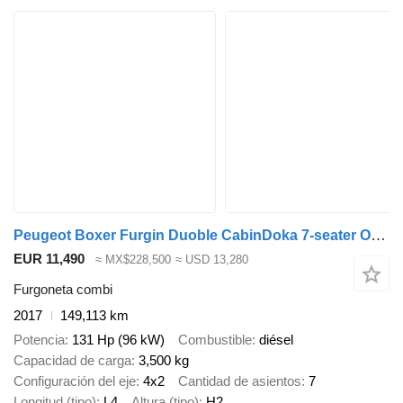
Peugeot Boxer Furgin Duoble CabinDoka 7-seater One Owner L4H2
EUR 11,490
≈ MX$228,500
≈ USD 13,280
Furgoneta combi
2017
149,113 km
Potencia
131 Hp (96 kW)
Combustible
diésel
Capacidad de carga
3,500 kg
Configuración del eje
4x2
Cantidad de asientos
7
Longitud (tipo)
L4
Altura (tipo)
H2