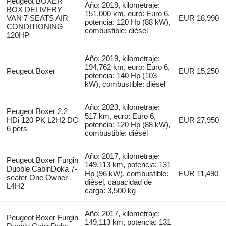
Peugeot BOXER
Año: 2019, kilometraje:
BOX DELIVERY
151,000 km, euro: Euro 6,
VAN 7 SEATS AIR
EUR 18,990
potencia: 120 Hp (88 kW),
CONDITIONING
combustible: diésel
120HP
Año: 2019, kilometraje:
194,762 km, euro: Euro 6,
Peugeot Boxer
EUR 15,250
potencia: 140 Hp (103
kW), combustible: diésel
Año: 2023, kilometraje:
Peugeot Boxer 2.2
517 km, euro: Euro 6,
HDi 120 PK L2H2 DC
EUR 27,950
potencia: 120 Hp (88 kW),
6 pers
combustible: diésel
Año: 2017, kilometraje:
Peugeot Boxer Furgin
149,113 km, potencia: 131
Duoble CabinDoka 7-
Hp (96 kW), combustible:
EUR 11,490
seater One Owner
diésel, capacidad de
L4H2
carga: 3,500 kg
Año: 2017, kilometraje:
Peugeot Boxer Furgin
149,113 km, potencia: 131