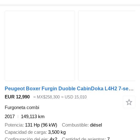
Peugeot Boxer Furgin Duoble CabinDoka L4H2 7-seater One Owner
EUR 12,990
≈ MX$258,300
≈ USD 15,010
Furgoneta combi
2017
149,113 km
Potencia
131 Hp (96 kW)
Combustible
diésel
Capacidad de carga
3,500 kg
Configuración del eje
4x2
Cantidad de asientos
7