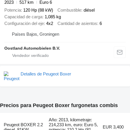
2023
517 km
Euro 6
Potencia
120 Hp (88 kW)
Combustible
diésel
Capacidad de carga
1,085 kg
Configuración del eje
4x2
Cantidad de asientos
6
Países Bajos, Groningen
Oostland Automobielen B.V.
Detalles de Peugeot Boxer
Precios para Peugeot Boxer furgonetas combis
Año: 2013, kilometraje:
Peugeot BOXER 2.2
214,233 km, euro: Euro 5,
EUR 3,400
diesel. 81KW
potencia: 110.2 Hp (81