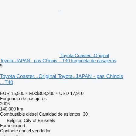
Toyota Coaster...Original
Toyota..JAPAN - pas Chinois ...T40 furgoneta de pasajeros
9
Toyota Coaster...Original Toyota..JAPAN - pas Chinois
...T40
EUR 15,500
≈ MX$308,200
≈ USD 17,910
Furgoneta de pasajeros
2006
140,000 km
Combustible
diésel
Cantidad de asientos
30
Bélgica, City of Brussels
Fame export
Contacte con el vendedor