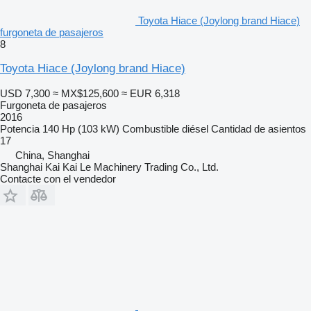
Toyota Hiace (Joylong brand Hiace)
furgoneta de pasajeros
8
Toyota Hiace (Joylong brand Hiace)
USD 7,300
≈ MX$125,600
≈ EUR 6,318
Furgoneta de pasajeros
2016
Potencia
140 Hp (103 kW)
Combustible
diésel
Cantidad de asientos
17
China, Shanghai
Shanghai Kai Kai Le Machinery Trading Co., Ltd.
Contacte con el vendedor