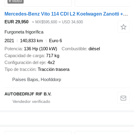
VÍDEO
Mercedes-Benz Vito 114 CDI L2 Koelwagen Zanotti +20C/-20C st 230V ATP
EUR 29,950
≈ MX$595,600
≈ USD 34,600
Furgoneta frigorífica
2021
140,833 km
Euro 6
Potencia
136 Hp (100 kW)
Combustible
diésel
Capacidad de carga
717 kg
Configuración del eje
4x2
Tipo de tracción
Tracción trasera
Países Bajos, Hoofddorp
AUTOBEDRIJF RIF B.V.