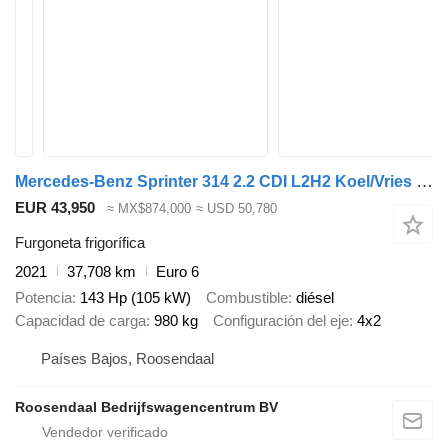
Mercedes-Benz Sprinter 314 2.2 CDI L2H2 Koel/Vries 2 Delen Dag&Nacht Airco Cam
EUR 43,950
≈ MX$874,000
≈ USD 50,780
Furgoneta frigorífica
2021
37,708 km
Euro 6
Potencia
143 Hp (105 kW)
Combustible
diésel
Capacidad de carga
980 kg
Configuración del eje
4x2
Países Bajos, Roosendaal
Roosendaal Bedrijfswagencentrum BV