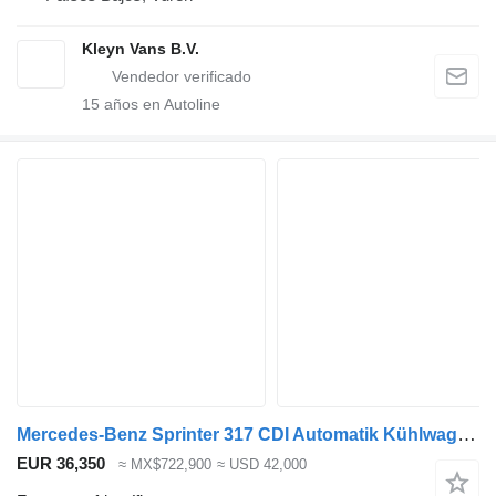
Kleyn Vans B.V.
15
años en Autoline
Mercedes-Benz Sprinter 317 CDI Automatik Kühlwagen Frigo Thermo King L2H2 170P
EUR 36,350
≈ MX$722,900
≈ USD 42,000