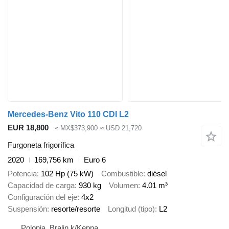
Mercedes-Benz Vito 110 CDI L2
EUR 18,800
≈ MX$373,900
≈ USD 21,720
Furgoneta frigorífica
2020
169,756 km
Euro 6
Potencia
102 Hp (75 kW)
Combustible
diésel
Capacidad de carga
930 kg
Volumen
4.01 m³
Configuración del eje
4x2
Suspensión
resorte/resorte
Longitud (tipo)
L2
Polonia, Bralin k/Kępna