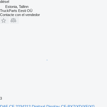
diésel
Estonia, Tallinn
TruckParts Eesti OÜ
Contacte con el vendedor
3
DAF CF 2234212 Digitaal Display CF-PX7/XD/XF/XG