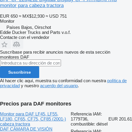
monitor para cabeza tractora
EUR 650
≈ MX$12,930
≈ USD 751
Monitor
Países Bajos, Oirschot
Eddie Ducker Trucks and Parts v.o.f.
Contacte con el vendedor
Suscríbase para recibir anuncios nuevos de esta sección
monitores
DAF
Suscribirse
Al hacer clic aquí, muestra su conformidad con nuestra
política de
privacidad
y nuestro
acuerdo del usuario
.
Precios para DAF monitores
Monitor para DAF LF45, LF55,
Referencia IAM:
LF180, CF65, CF75, CF85 (2001-)
1779736,
EUR 201.61
cabeza tractora
combustible: diésel
DAF CÁMARA DE VISIÓN
Referencia IAM: