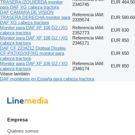
TRASERA IZQUIERDA monitor
EUR 464.50
2340745
para DAF XG cabeza tractora
DAF CÁMARA DE VISIÓN
Referencia IAM:
TRASERA DERECHA monitor para
EUR 580.60
2339574
DAF XG cabeza tractora
Monitor para DAF XF 106 G2 / XG
Referencia IAM:
EUR 630
cabeza tractora
2352773
Monitor para DAF XF 106 G2 / XG
Referencia IAM:
EUR 850
cabeza tractora
2346171
DAF CF 2234212 Digitaal Display
CF-PX7/XD/XF/XG monitor para
EUR 650
cabeza tractora
Monitor para DAF XF 106 G2 / XG
Referencia IAM:
EUR 850
cabeza tractora
2346174
Véase también
DAF monitores en España para cabeza tractora
Empresa
Quiénes somos