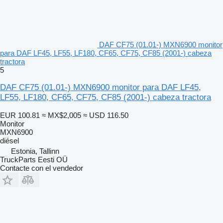
DAF CF75 (01.01-) MXN6900 monitor
para DAF LF45, LF55, LF180, CF65, CF75, CF85 (2001-) cabeza
tractora
5
DAF CF75 (01.01-) MXN6900 monitor para DAF LF45,
LF55, LF180, CF65, CF75, CF85 (2001-) cabeza tractora
EUR 100.81
≈ MX$2,005
≈ USD 116.50
Monitor
MXN6900
diésel
Estonia, Tallinn
TruckParts Eesti OÜ
Contacte con el vendedor