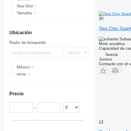
Sea-Doo
Yamaha
30
Sea-Doo Spark
Ubicación
Subas
Radio de búsqueda
Moto acuática
Capacidad de ca
Suecia
Junora
Contacte con el 
México
otros
Suecia
Dinamarca
Precio
Bélgica
–
12