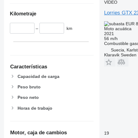
VÍDEO
Lorries GTX 2
Kilometraje
EUR 8
–
km
Moto acuática
2021
56 m/h
Combustible
gaso
Suecia, Karls
Klaravik Sweden
Características
Capacidad de carga
Peso bruto
Peso neto
Horas de trabajo
Motor, caja de cambios
19