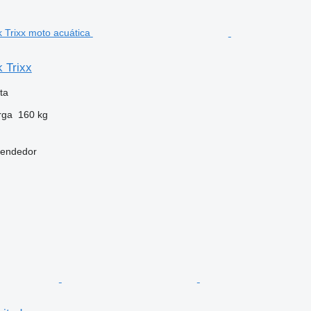
 Trixx
ta
rga
160 kg
vendedor