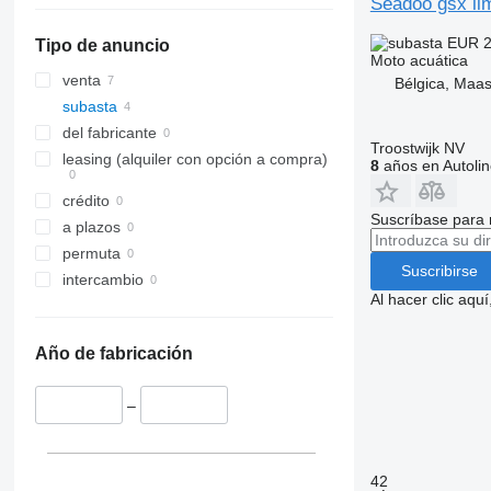
Seadoo gsx li
EUR 2
Tipo de anuncio
Moto acuática
venta
Bélgica, Maa
subasta
del fabricante
Troostwijk NV
leasing (alquiler con opción a compra)
8
años en Autolin
crédito
Suscríbase para 
a plazos
permuta
Suscribirse
intercambio
Al hacer clic aq
Año de fabricación
–
42