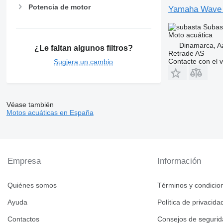
Potencia de motor
Yamaha Wave
Subas
Moto acuática
Dinamarca, A
¿Le faltan algunos filtros?
Retrade AS
Contacte con el 
Sugiera un cambio
Véase también
Motos acuáticas en España
Empresa
Información
Quiénes somos
Términos y condicio
Ayuda
Política de privacida
Contactos
Consejos de seguri