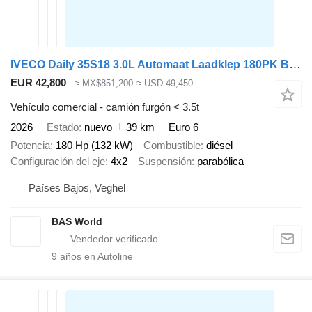
IVECO Daily 35S18 3.0L Automaat Laadklep 180PK Bakwagen ACC Airco Crui
EUR 42,800
≈ MX$851,200
≈ USD 49,450
Vehículo comercial - camión furgón < 3.5t
2026
Estado
nuevo
39 km
Euro 6
Potencia
180 Hp (132 kW)
Combustible
diésel
Configuración del eje
4x2
Suspensión
parabólica
Países Bajos, Veghel
BAS World
9
años en Autoline