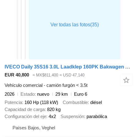
IVECO Daily 35S16 3.0L Laadklep 160PK Bakwagen ACC Airco Cruise CarPla
EUR 40,800
≈ MX$811,400
≈ USD 47,140
Vehículo comercial - camión furgón < 3.5t
2026
Estado
nuevo
29 km
Euro 6
Potencia
160 Hp (118 kW)
Combustible
diésel
Capacidad de carga
820 kg
Configuración del eje
4x2
Suspensión
parabólica
Países Bajos, Veghel