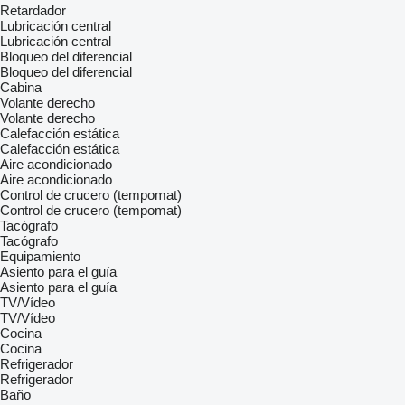
Retardador
Lubricación central
Lubricación central
Bloqueo del diferencial
Bloqueo del diferencial
Cabina
Volante derecho
Volante derecho
Calefacción estática
Calefacción estática
Aire acondicionado
Aire acondicionado
Control de crucero (tempomat)
Control de crucero (tempomat)
Tacógrafo
Tacógrafo
Equipamiento
Asiento para el guía
Asiento para el guía
TV/Vídeo
TV/Vídeo
Cocina
Cocina
Refrigerador
Refrigerador
Baño