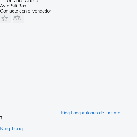
Ucrania, Odesa
Avto-Siti-Bas
Contacte con el vendedor
King Long autobús de turismo
7
King Long