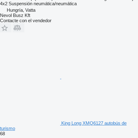
4x2
Suspensión
neumática/neumática
Hungría, Vatta
Nevol Busz Kft
Contacte con el vendedor
King Long XMQ6127 autobús de
turismo
68