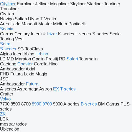
Cityliner
Euroliner
Jetliner
Megaliner
Skyliner
Starliner
Tourliner
Transliner
Civilian
Navigo
Sultan
Ulyso T
Vectio
Ares
Iliade
Mascott
Master
Midlum
Ponticelli
Scania
Carrus
Century
Interlink
Irizar
K-series
L-series
S-series
Scala
Touring
Vest
Setra
S-series
SG
TopClass
Alpino
InterUrbino
Urbino
LD
MD
Maraton
Opalin
Prestij
RD
Safari
Tourmalin
Caetano
Coaster
Corolla
Hino
Ambassador
Axial
FHD
Futura
Lexio
Magiq
JSD
Ambassador
Futura
A-series
Astromega
Astron
EX
T-series
Crafter
Volvo
7700
8500
8700
8900
9700
9900
A-series
B-series
BM
Carrus
PL
S-
series
ZK
LCK
mostrar todos
Ubicación