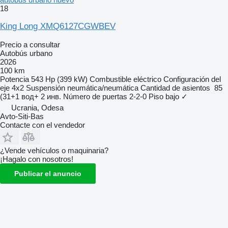
18
King Long XMQ6127CGWBEV
Precio a consultar
Autobús urbano
2026
100 km
Potencia
543 Hp (399 kW)
Combustible
eléctrico
Configuración del
eje
4x2
Suspensión
neumática/neumática
Cantidad de asientos
85
(31+1 вод+ 2 инв.
Número de puertas
2-2-0
Piso bajo
✓
Ucrania, Odesa
Avto-Siti-Bas
Contacte con el vendedor
¿Vende vehículos o maquinaria?
¡Hagalo con nosotros!
Publicar el anuncio