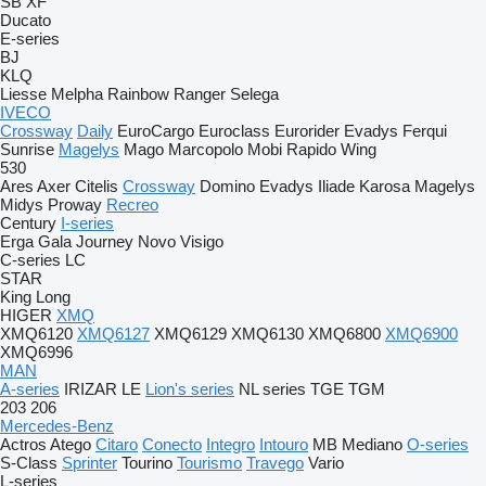
SB
XF
Ducato
E-series
BJ
KLQ
Liesse
Melpha
Rainbow
Ranger
Selega
IVECO
Crossway
Daily
EuroCargo
Euroclass
Eurorider
Evadys
Ferqui
Sunrise
Magelys
Mago
Marcopolo
Mobi
Rapido
Wing
530
Ares
Axer
Citelis
Crossway
Domino
Evadys
Iliade
Karosa
Magelys
Midys
Proway
Recreo
Century
I-series
Erga
Gala
Journey
Novo
Visigo
C-series
LC
STAR
King Long
HIGER
XMQ
XMQ6120
XMQ6127
XMQ6129
XMQ6130
XMQ6800
XMQ6900
XMQ6996
MAN
A-series
IRIZAR
LE
Lion's series
NL series
TGE
TGM
203
206
Mercedes-Benz
Actros
Atego
Citaro
Conecto
Integro
Intouro
MB
Mediano
O-series
S-Class
Sprinter
Tourino
Tourismo
Travego
Vario
L-series