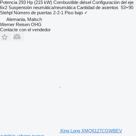
Potencia
293 Hp (215 kW)
Combustible
diésel
Configuración del eje
6x2
Suspensión
neumática/neumática
Cantidad de asientos
53+90
Stehpl
Número de puertas
2-2-1
Piso bajo
✓
Alemania, Malsch
Werner Reisen OHG
Contacte con el vendedor
King Long XMQ6127CGWBEV
autobús urbano nuevo