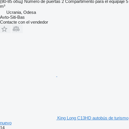
(80-85 общ)
Número de puertas
2
Compartimento para el equipaje
5
m³
Ucrania, Odesa
Avto-Siti-Bas
Contacte con el vendedor
King Long C13HD autobús de turismo
nuevo
14