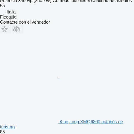
Potencia
340 Hp (250 kW)
Combustible
diésel
Cantidad de asientos
55
Italia
Fleequid
Contacte con el vendedor
King Long XMQ6800 autobús de
turismo
85