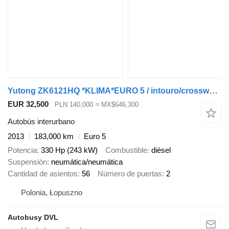
Yutong ZK6121HQ *KLIMA*EURO 5 / intouro/crossway/ul
EUR 32,500
PLN 140,000
≈ MX$646,300
Autobús interurbano
2013
183,000 km
Euro 5
Potencia
330 Hp (243 kW)
Combustible
diésel
Suspensión
neumática/neumática
Cantidad de asientos
56
Número de puertas
2
Polonia, Łopuszno
Autobusy DVL