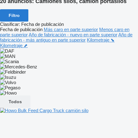
20 anuncios:
Camiones silos, camión portasilos
Filtro
Clasificar
:
Fecha de publicación
Fecha de publicación
Más caro en parte superior
Menos caro en
parte superior
Año de fabricación - nuevo en parte superior
Año de
fabricación - más antiguo en parte superior
Kilometraje ⬊
Kilometraje ⬈
Todos