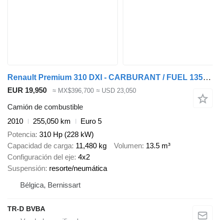
Renault Premium 310 DXI - CARBURANT / FUEL 13500L - 4 COMP
EUR 19,950
≈ MX$396,700
≈ USD 23,050
Camión de combustible
2010
255,050 km
Euro 5
Potencia
310 Hp (228 kW)
Capacidad de carga
11,480 kg
Volumen
13.5 m³
Configuración del eje
4x2
Suspensión
resorte/neumática
Bélgica, Bernissart
TR-D BVBA