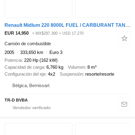
Renault Midlum 220 8000L FUEL / CARBURANT TANK - 3 COMP/ A LAMES
EUR 14,950
≈ MX$297,300
≈ USD 17,270
Camión de combustible
2005
333,650 km
Euro 3
Potencia
220 Hp (162 kW)
Capacidad de carga
6,760 kg
Volumen
8 m³
Configuración del eje
4x2
Suspensión
resorte/resorte
Bélgica, Bernissart
TR-D BVBA