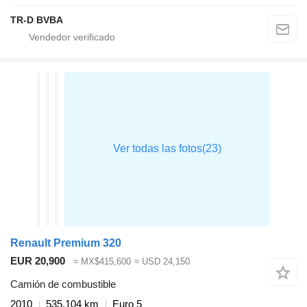
TR-D BVBA
Renault Premium 320
EUR 20,900
≈ MX$415,600
≈ USD 24,150
Camión de combustible
2010
535,104 km
Euro 5