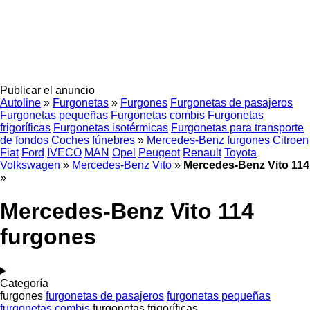
Publicar el anuncio
Autoline
»
Furgonetas
»
Furgones
Furgonetas de pasajeros
Furgonetas pequeñas
Furgonetas combis
Furgonetas
frigoríficas
Furgonetas isotérmicas
Furgonetas para transporte
de fondos
Coches fúnebres
»
Mercedes-Benz furgones
Citroen
Fiat
Ford
IVECO
MAN
Opel
Peugeot
Renault
Toyota
Volkswagen
»
Mercedes-Benz Vito
»
Mercedes-Benz Vito 114
»
Mercedes-Benz Vito 114
furgones
Categoría
furgones
furgonetas de pasajeros
furgonetas pequeñas
furgonetas combis
furgonetas frigoríficas