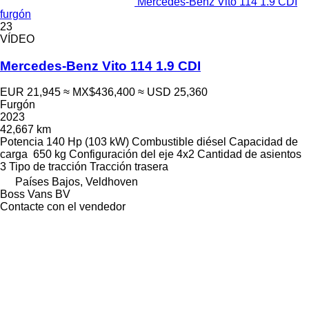
Mercedes-Benz Vito 114 1.9 CDI
furgón
23
VÍDEO
Mercedes-Benz Vito 114 1.9 CDI
EUR 21,945
≈ MX$436,400
≈ USD 25,360
Furgón
2023
42,667 km
Potencia
140 Hp (103 kW)
Combustible
diésel
Capacidad de
carga
650 kg
Configuración del eje
4x2
Cantidad de asientos
3
Tipo de tracción
Tracción trasera
Países Bajos, Veldhoven
Boss Vans BV
Contacte con el vendedor