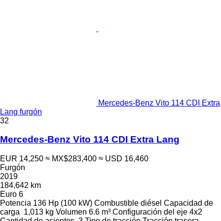
Mercedes-Benz Vito 114 CDI Extra
Lang furgón
32
Mercedes-Benz Vito 114 CDI Extra Lang
EUR 14,250
≈ MX$283,400
≈ USD 16,460
Furgón
2019
184,642 km
Euro 6
Potencia
136 Hp (100 kW)
Combustible
diésel
Capacidad de
carga
1,013 kg
Volumen
6.6 m³
Configuración del eje
4x2
Cantidad de asientos
3
Tipo de tracción
Tracción trasera