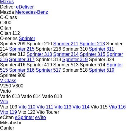
Maxus
Deliver
eDeliver
Mazda
Mercedes-Benz
C-Class
C300
Citan
Citan 112
O-series
Sprinter
Sprinter 209
Sprinter 210
Sprinter 211
Sprinter 213
Sprinter
214
Sprinter 215
Sprinter 216
Sprinter 310
Sprinter 311
Sprinter 312
Sprinter 313
Sprinter 314
Sprinter 315
Sprinter
316
Sprinter 317
Sprinter 318
Sprinter 319
Sprinter 324
Sprinter 416
Sprinter 419
Sprinter 513
Sprinter 514
Sprinter
515
Sprinter 516
Sprinter 517
Sprinter 518
Sprinter 519
Sprinter 906
V-Class
V250
V300
Vario
Vario 613
Vario 814
Vario 818
Vito
Vito 109
Vito 110
Vito 111
Vito 113
Vito 114
Vito 115
Vito 116
Vito 119
Vito 122
Vito Tourer
eCitan
eSprinter
eVito
Mitsubishi
Canter