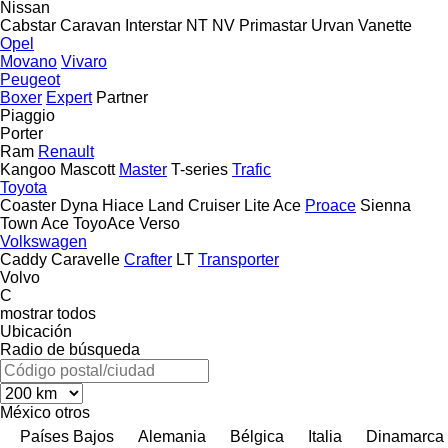
Nissan
Cabstar
Caravan
Interstar
NT
NV
Primastar
Urvan
Vanette
Opel
Movano
Vivaro
Peugeot
Boxer
Expert
Partner
Piaggio
Porter
Ram
Renault
Kangoo
Mascott
Master
T-series
Trafic
Toyota
Coaster
Dyna
Hiace
Land Cruiser
Lite Ace
Proace
Sienna
Town Ace
ToyoAce
Verso
Volkswagen
Caddy
Caravelle
Crafter
LT
Transporter
Volvo
C
mostrar todos
Ubicación
Radio de búsqueda
México
otros
Países Bajos
Alemania
Bélgica
Italia
Dinamarca