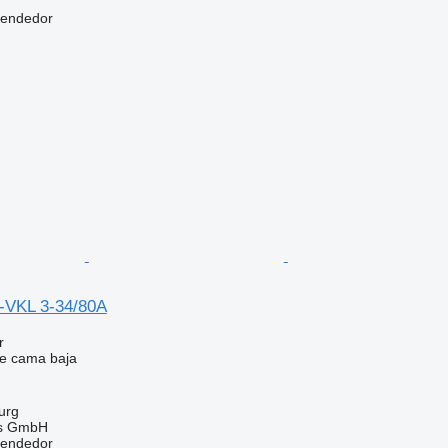
vendedor
-VKL 3-34/80A
r
e cama baja
urg
gs GmbH
vendedor