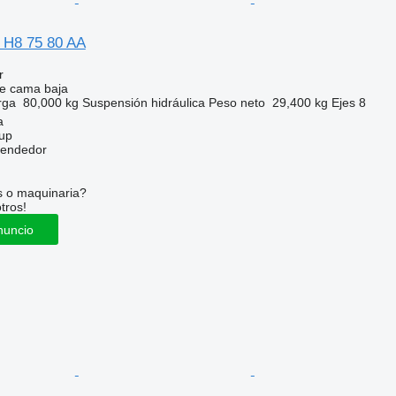
 H8 75 80 AA
r
e cama baja
rga
80,000 kg
Suspensión
hidráulica
Peso neto
29,400 kg
Ejes
8
a
up
vendedor
s o maquinaria?
tros!
nuncio