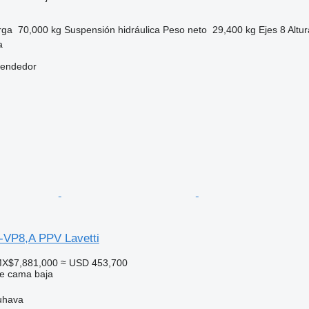
rga
70,000 kg
Suspensión
hidráulica
Peso neto
29,400 kg
Ejes
8
Altur
a
vendedor
-VP8,A PPV Lavetti
MX$7,881,000
≈ USD 453,700
e cama baja
uhava