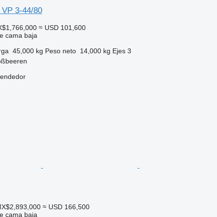
 VP 3-44/80
X$1,766,000
≈ USD 101,600
e cama baja
rga
45,000 kg
Peso neto
14,000 kg
Ejes
3
oßbeeren
vendedor
MX$2,893,000
≈ USD 166,500
e cama baja