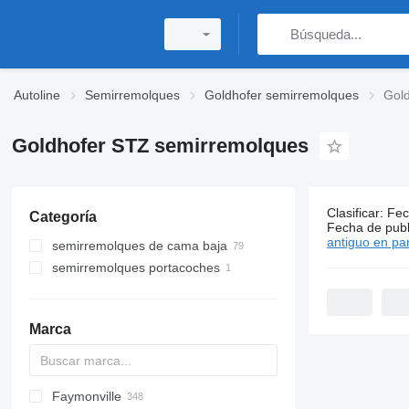
Autoline
Semirremolques
Goldhofer semirremolques
Gol
Goldhofer STZ semirremolques
Clasificar
:
Fec
Categoría
80 anuncio
Fecha de publ
antiguo en par
semirremolques de cama baja
semirremolques portacoches
Marca
Faymonville
S44315CHC
OKA
AS
SFCL
HTS
Agriliner
N-series
S-series
KIS
TRB
2 series
TSAA
ADR
CCS
CSD
SG
LVO
CT
EF
ADR
A-series
TXA
L-series
EM
19
ZDK