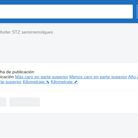
dhofer STZ semirremolques
ha de publicación
s:
Goldhofer STZ semirremolques
icación
Más caro en parte superior
Menos caro en parte superior
Año d
te superior
Kilometraje ⬊
Kilometraje ⬈