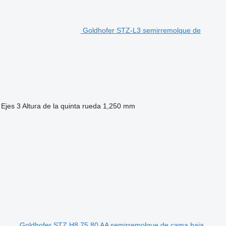
Goldhofer STZ-L3 semirremolque de
Ejes
3
Altura de la quinta rueda
1,250 mm
Goldhofer STZ H8 75 80 AA semirremolque de cama baja