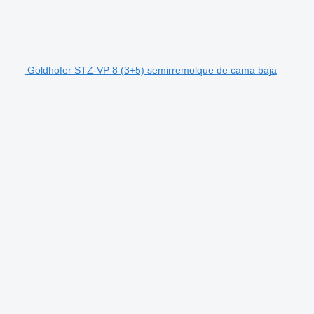
Goldhofer STZ-VP 8 (3+5) semirremolque de cama baja