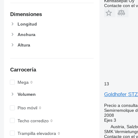
Kenttäsepät Oy
Contacte con el 
Dimensiones
Longitud
Anchura
Altura
Carrocería
Mega
13
Goldhofer STZ
Volumen
Precio a consulta
Piso móvil
Semirremolque d
2008
Ejes
3
Techo corredizo
Austria, Salzb
SMK Vermietun
Trampilla elevadora
Contacte con el 