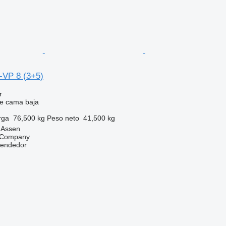
-VP 8 (3+5)
r
e cama baja
rga
76,500 kg
Peso neto
41,500 kg
 Assen
g Company
vendedor