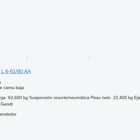
 L 6-61/80 AA
r
e cama baja
rga
63,600 kg
Suspensión
resorte/neumática
Peso neto
22,400 kg
Ej
, Gendt
vendedor