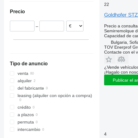
22
Alemania
Precio
Chequia
Goldhofer STZ
Rumanía
Precio a consulta
–
Austria
Semirremolque d
Polonia
Capacidad de ca
Bulgaria, Sofi
Bulgaria
TOV Enerprof Gr
Ucrania
Contacte con el 
mostrar todos
Tipo de anuncio
¿Vende vehículo
¡Hagalo con noso
venta
Publicar el a
alquiler
del fabricante
leasing (alquiler con opción a compra)
crédito
a plazos
permuta
intercambio
4