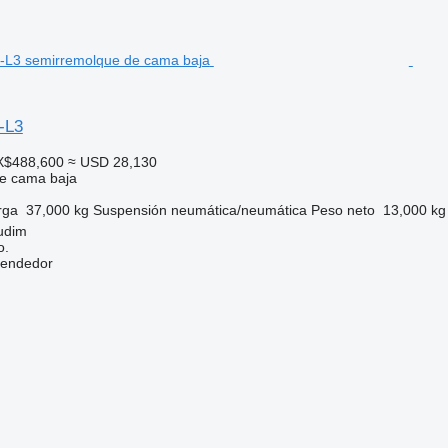
-L3
X$488,600
≈ USD 28,130
e cama baja
rga
37,000 kg
Suspensión
neumática/neumática
Peso neto
13,000 kg
udim
o.
vendedor